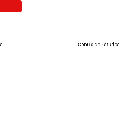
r
ia
Centro de Estudos
+ Ler Mais
+ Ler Mais