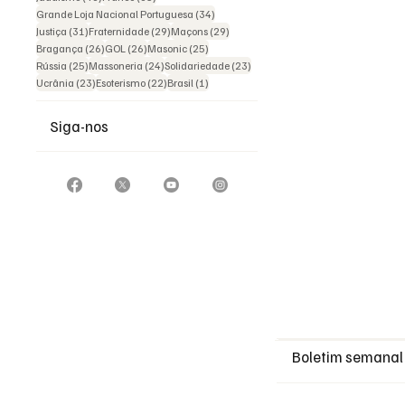
34 posts
Grande Loja Nacional Portuguesa
(34)
31 posts
29 posts
29 posts
Justiça
(31)
Fraternidade
(29)
Maçons
(29)
26 posts
26 posts
25 posts
Bragança
(26)
GOL
(26)
Masonic
(25)
25 posts
24 posts
23 posts
Rússia
(25)
Massoneria
(24)
Solidariedade
(23)
23 posts
22 posts
1 post
Ucrânia
(23)
Esoterismo
(22)
Brasil
(1)
Siga-nos
Boletim semanal