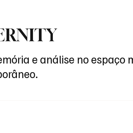
dos
Cívico
Internacional
Opinião
Espiritualidade
Reflexões
ERNITY
mória e análise no espaço 
porâneo.