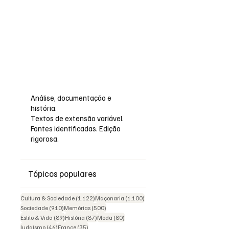
Análise, documentação e
história.
Textos de extensão variável.
Fontes identificadas. Edição
rigorosa.
Tópicos populares
1.122 posts
1.100 posts
Cultura & Sociedade
(1.122)
Maçonaria
(1.100)
910 posts
500 posts
Sociedade
(910)
Memórias
(500)
89 posts
87 posts
80 posts
Estilo & Vida
(89)
História
(87)
Moda
(80)
46 posts
35 posts
Judaísmo
(46)
France
(35)