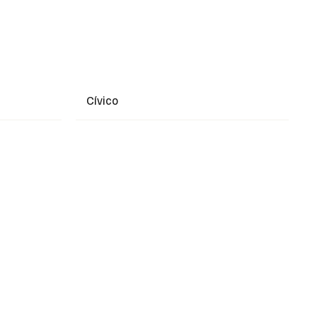
Cívico
+ Ler Mais