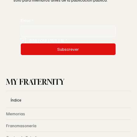
solo para miembros antes de la publicación pública.
Email
*
SIM | OUI | YES | SI
*
Subscrever
MY FRATERNITY
Índice
Memorias
Francmasonería