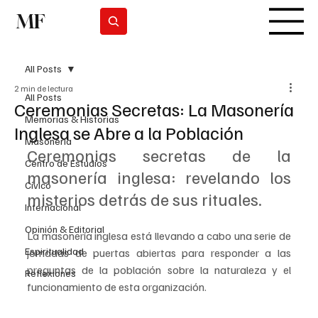
MF
Suscribirse
All Posts
2 min de lectura
All Posts
Ceremonias Secretas: La Masonería
Memorias & Historias
Inglesa se Abre a la Población
Masonería
Ceremonias secretas de la 
Centro de Estudios
masonería inglesa: revelando los 
Cívico
misterios detrás de sus rituales.
Internacional
Opinión & Editorial
La masonería inglesa está llevando a cabo una serie de 
Espiritualidad
jornadas de puertas abiertas para responder a las 
preguntas de la población sobre la naturaleza y el 
Reflexiones
funcionamiento de esta organización. 