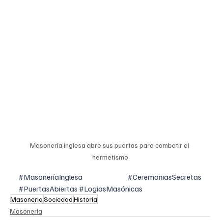
Masonería inglesa abre sus puertas para combatir el 
hermetismo
#MasoneríaInglesa
#CeremoniasSecretas
#PuertasAbiertas
#LogiasMasónicas
Masoneria
Sociedad
Historia
Masonería