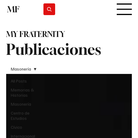
MF
Suscribirse
MY FRATERNITY
Publicaciones
Masonería
All Posts
Memorias &
Historias
Masonería
Centro de
Estudios
Cívico
Internacional