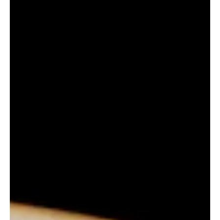
El Hueso que No Descansa
En octubre de 2019, operarios con trajes de protección
trasladaron en helicóptero el féretro de Francisco Franco desde el
mausoleo que él mismo mandó construir con mano de obra
forzada de prisioneros. Cuarenta y cuatro años de democracia, y
España seguía gestionando los restos del dictador como material
radiactivo — peligrosos no por lo que eran, sino por lo que seguían
significando. La muerte de un dictador no lo encierra. Encierra una
versión de él. El resto permanece.