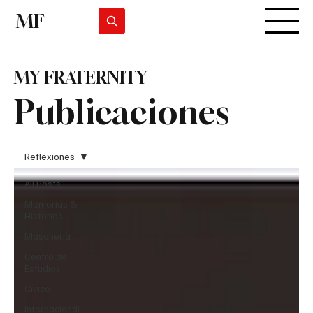
MF
Suscribirse
MY FRATERNITY
Publicaciones
Reflexiones
All Posts
Memorias &
Historias
Masonería
Centro de
Estudios
Cívico
Internacional