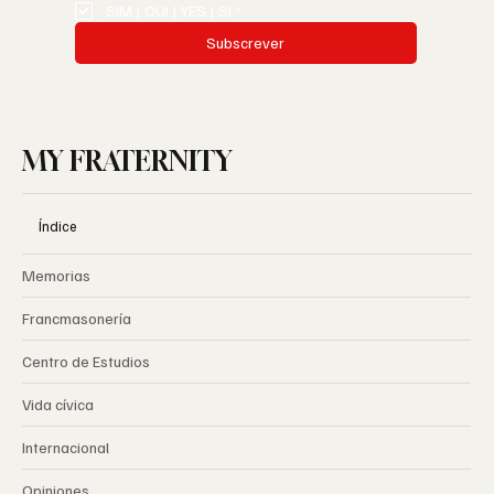
SIM | OUI | YES | SI
*
Subscrever
MY FRATERNITY
Índice
Memorias
Francmasonería
Centro de Estudios
Vida cívica
Internacional
Opiniones