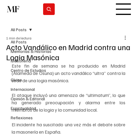
MF
Suscribirse
All Posts
1 min de lectura
All Posts
Acto Vandálico en Madrid contra una
Memorias & Historias
Logia Masónica
Masonería
Este fin de semana se ha producido en Madrid 
Centro de Estudios
(Alameda de Osuna) un acto vandálico “ultra” contra la 
Cívico
sede de una logia masónica. 
Internacional
El ataque incluyó una amenaza de “ultimatum”, lo que 
Opinión & Editorial
ha generado preocupación y alarma entre los 
Espiritualidad
miembros de la logia y la comunidad local.
Reflexiones
El incidente ha suscitado una vez más el debate sobre 
la masonería en España. 