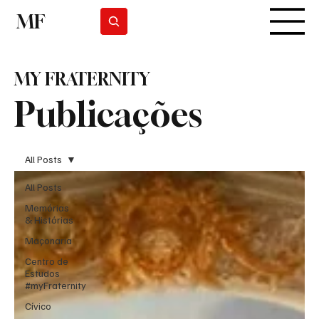
MF
Subscrever
MY FRATERNITY
Publicações
All Posts
All Posts
Memórias
& Histórias
Maçonaria
Centro de
Estudos
#myFraternity
Cívico