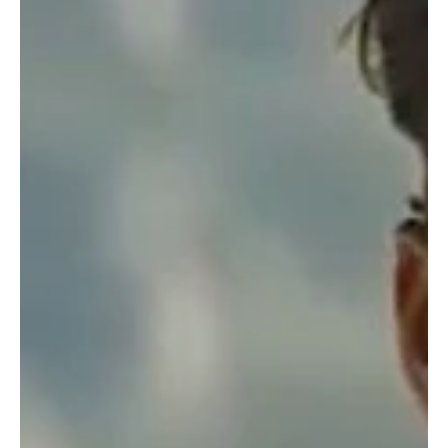
Pinóquio: Uma História
Maçónica
Explorando a analogia entre Pinóquio e a Maçonaria.