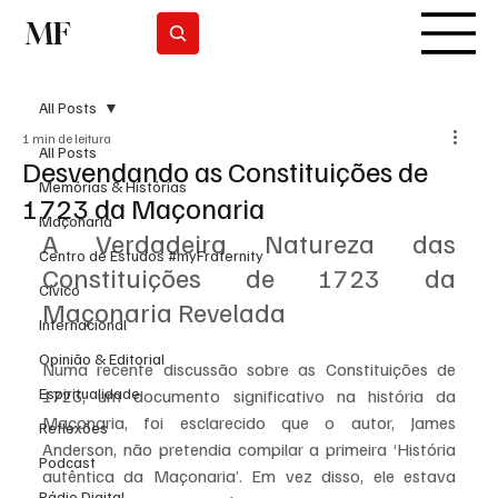
MF
Subscrever
All Posts
1 min de leitura
All Posts
Desvendando as Constituições de
Memórias & Histórias
1723 da Maçonaria
Maçonaria
A Verdadeira Natureza das 
Centro de Estudos #myFraternity
Constituições de 1723 da 
Cívico
Maçonaria Revelada
Internacional
Opinião & Editorial
Numa recente discussão sobre as Constituições de 
Espiritualidade
1723, um documento significativo na história da 
Maçonaria, foi esclarecido que o autor, James 
Reflexões
Anderson, não pretendia compilar a primeira ‘História 
Podcast
autêntica da Maçonaria’. Em vez disso, ele estava 
Rádio Digital