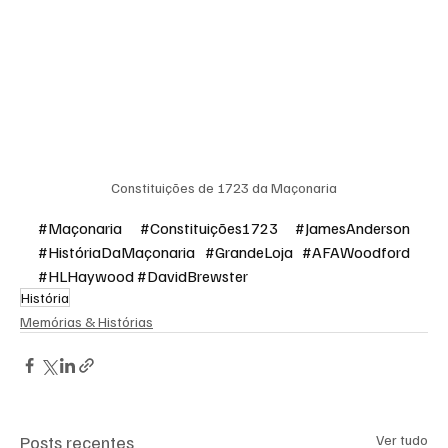
Constituições de 1723 da Maçonaria
#Maçonaria
#Constituições1723
#JamesAnderson
#HistóriaDaMaçonaria
#GrandeLoja
#AFAWoodford
#HLHaywood
#DavidBrewster
História
Memórias & Histórias
Posts recentes
Ver tudo