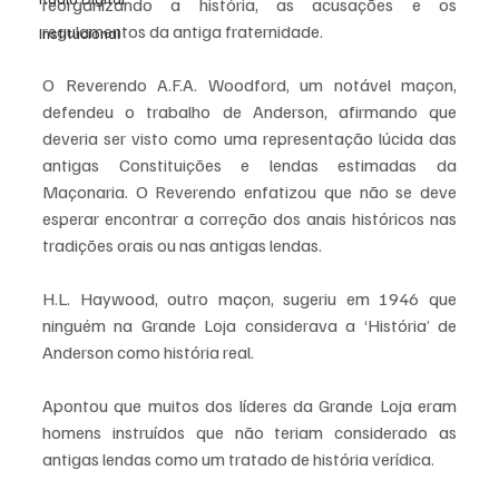
reorganizando a história, as acusações e os 
regulamentos da antiga fraternidade.
Institucional
O Reverendo A.F.A. Woodford, um notável maçon, 
defendeu o trabalho de Anderson, afirmando que 
deveria ser visto como uma representação lúcida das 
antigas Constituições e lendas estimadas da 
Maçonaria. O Reverendo enfatizou que não se deve 
esperar encontrar a correção dos anais históricos nas 
tradições orais ou nas antigas lendas.
H.L. Haywood, outro maçon, sugeriu em 1946 que 
ninguém na Grande Loja considerava a ‘História’ de 
Anderson como história real. 
Apontou que muitos dos líderes da Grande Loja eram 
homens instruídos que não teriam considerado as 
antigas lendas como um tratado de história verídica.