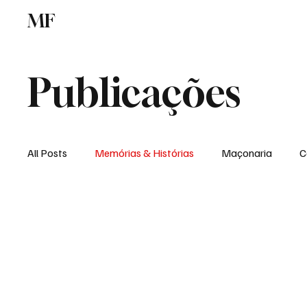
MF
Memórias
Maçonaria
Centro de Estu
Publicações
All Posts
Memórias & Histórias
Maçonaria
C
Podcast
Rádio Digital
Institucional