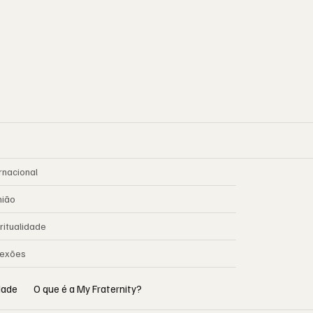
rnacional
nião
ritualidade
lexões
idade
O que é a My Fraternity?