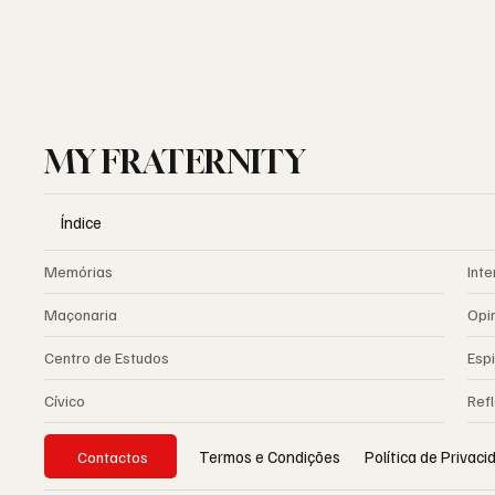
MY FRATERNITY
Índice
Memórias
Inte
Maçonaria
Opi
Centro de Estudos
Espi
Cívico
Ref
Política de Privac
Termos e Condições
Contactos