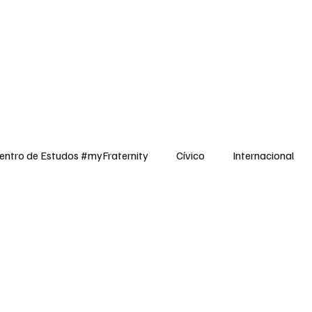
dos
Cívico
Internacional
Opinião
Espiritualidade
Reflexões
entro de Estudos #myFraternity
Cívico
Internacional