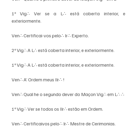
1º Vig∴ Ver se a L∴ está coberta interior, e 
exteriormente. 
Ven∴ Certificai-vos pelo∴ Ir∴ Experto. 
2º Vig∴ A L∴ está coberta interior, e exteriormente. 
1º Vig∴ A L∴ está coberta interior, e exteriormente. 
Ven∴ A’ Ordem meus IIr∴ ! 
Ven∴ Qual he o segundo dever do Maçon Vig∴ em L∴ ∴ 
1º Vig∴ Ver se todos os IIr∴ estão em Ordem. 
Ven∴ Certificaivos pelo∴ Ir∴ Mestre de Cerimonias. 