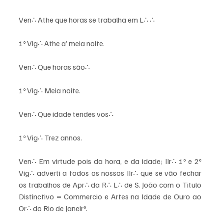
Ven∴ Athe que horas se trabalha em L∴ ∴ 
1º Vig∴ Athe a’ meia noite. 
Ven∴ Que horas são∴ 
1º Vig∴ Meia noite. 
Ven∴ Que idade tendes vos∴ 
1º Vig∴ Trez annos. 
Ven∴ Em virtude pois da hora, e da idade; IIr∴ 1º e 2º 
Vig∴ adverti a todos os nossos IIr∴ que se vão fechar 
os trabalhos de Apr∴ da R∴ L∴ de S. João com o Titulo 
Distinctivo = Commercio e Artes na Idade de Ouro ao 
Or∴ do Rio de Janeirº. 