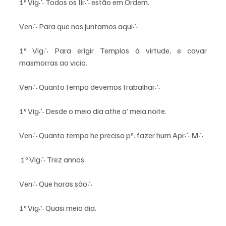
1º Vig∴ Todos os IIr∴ estão em Ordem. 
Ven∴ Para que nos juntamos aqui∴ 
1º Vig∴ Para erigir Templos á virtude, e cavar 
masmorras ao vicio. 
Ven∴ Quanto tempo devemos trabalhar∴ 
1º Vig∴ Desde o meio dia athe a’ meia noite. 
Ven∴ Quanto tempo he preciso pª. fazer hum Apr∴ M∴ 
 1º Vig∴ Trez annos. 
Ven∴ Que horas são∴ 
1º Vig∴ Quasi meio dia. 