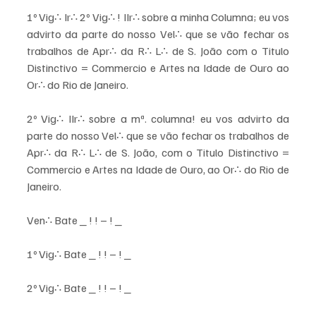
1º Vig∴ Ir∴ 2º Vig∴ ! IIr∴ sobre a minha Columna; eu vos 
advirto da parte do nosso Vel∴ que se vão fechar os 
trabalhos de Apr∴ da R∴ L∴ de S. João com o Titulo 
Distinctivo = Commercio e Artes na Idade de Ouro ao 
Or∴ do Rio de Janeiro. 
2º Vig∴ IIr∴ sobre a mª. columna! eu vos advirto da 
parte do nosso Vel∴ que se vão fechar os trabalhos de 
Apr∴ da R∴ L∴ de S. João, com o Titulo Distinctivo = 
Commercio e Artes na Idade de Ouro, ao Or∴ do Rio de 
Janeiro. 
Ven∴ Bate _ ! ! – ! _ 
1º Vig∴ Bate _ ! ! – ! _ 
2º Vig∴ Bate _ ! ! – ! _ 