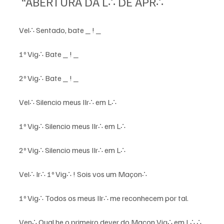
 “ABERTURA DA L∴ DE APR∴ 
Vel∴ Sentado, bate _ ! _ 
1º Vig∴ Bate _ ! _ 
2º Vig∴ Bate _ ! _ 
Vel∴ Silencio meus IIr∴ em L∴ 
1º Vig∴ Silencio meus IIr∴ em L∴ 
2º Vig∴ Silencio meus IIr∴ em L∴ 
Vel∴ Ir∴ 1º Vig∴ ! Sois vos um Maçon∴ 
1º Vig∴ Todos os meus IIr∴ me reconhecem por tal. 
Ven∴ Qual he o primeiro dever do Maçon Vig∴ em L∴ ∴ 