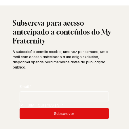
As Lojas da Grande Loja Nacional
Portuguesa: história, identidade e missão
Subscreva para acesso
antecipado a conteúdos do My
Fraternity
A subscrição permite receber, uma vez por semana, um e-
mail com acesso antecipado a um artigo exclusivo,
disponível apenas para membros antes da publicação
pública.
Email
*
SIM | OUI | YES | SI
*
Subscrever