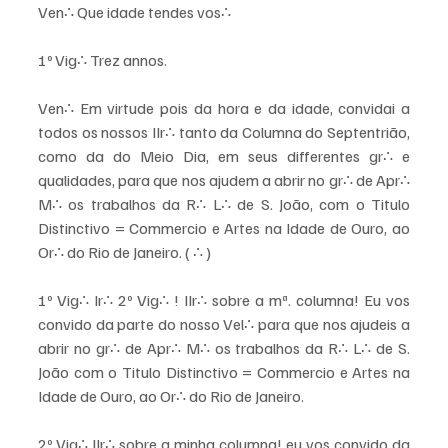
Ven∴ Que idade tendes vos∴ 
1º Vig∴ Trez annos. 
Ven∴ Em virtude pois da hora e da idade, convidai a 
todos os nossos IIr∴ tanto da Columna do Septentrião, 
como da do Meio Dia, em seus differentes gr∴ e 
qualidades, para que nos ajudem a abrir no gr∴ de Apr∴ 
M∴ os trabalhos da R∴ L∴ de S. João, com o Titulo 
Distinctivo = Commercio e Artes na Idade de Ouro, ao 
Or∴ do Rio de Janeiro. ( ∴ ) 
1º Vig∴ Ir∴ 2º Vig∴ ! IIr∴ sobre a mª. columna! Eu vos 
convido da parte do nosso Vel∴ para que nos ajudeis a 
abrir no gr∴ de Apr∴ M∴ os trabalhos da R∴ L∴ de S. 
João com o Titulo Distinctivo = Commercio e Artes na 
Idade de Ouro, ao Or∴ do Rio de Janeiro. 
2º Vig∴ IIr∴ sobre a minha columna! eu vos convido da 