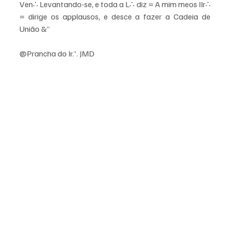
Ven∴ Levantando-se, e toda a L∴ diz = A mim meos IIr∴ 
= dirige os applausos, e desce a fazer a Cadeia de 
União &”
@Prancha do Ir.'. JMD