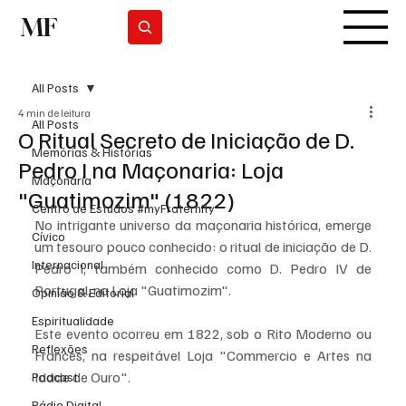
MF
Subscrever
All Posts
4 min de leitura
All Posts
O Ritual Secreto de Iniciação de D.
Memórias & Histórias
Pedro I na Maçonaria: Loja
Maçonaria
"Guatimozim" (1822)
Centro de Estudos #myFraternity
No intrigante universo da maçonaria histórica, emerge 
Cívico
um tesouro pouco conhecido: o ritual de iniciação de D. 
Internacional
Pedro I, também conhecido como D. Pedro IV de 
Portugal, na Loja "Guatimozim". 
Opinião & Editorial
Espiritualidade
Este evento ocorreu em 1822, sob o Rito Moderno ou 
Reflexões
Francês, na respeitável Loja "Commercio e Artes na 
Idade de Ouro".
Podcast
Rádio Digital