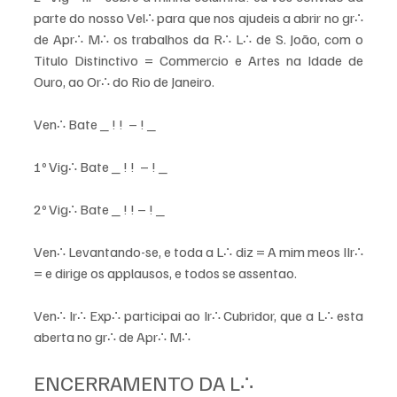
parte do nosso Vel∴ para que nos ajudeis a abrir no gr∴ 
de Apr∴ M∴ os trabalhos da R∴ L∴ de S. João, com o 
Titulo Distinctivo = Commercio e Artes na Idade de 
Ouro, ao Or∴ do Rio de Janeiro. 
Ven∴ Bate _ ! !  – ! _ 
1º Vig∴ Bate _ ! !  – ! _  
2º Vig∴ Bate _ ! ! – ! _ 
Ven∴ Levantando-se, e toda a L∴ diz = A mim meos IIr∴ 
= e dirige os applausos, e todos se assentao. 
Ven∴ Ir∴ Exp∴ participai ao Ir∴ Cubridor, que a L∴ esta 
aberta no gr∴ de Apr∴ M∴ 
ENCERRAMENTO DA L∴ 