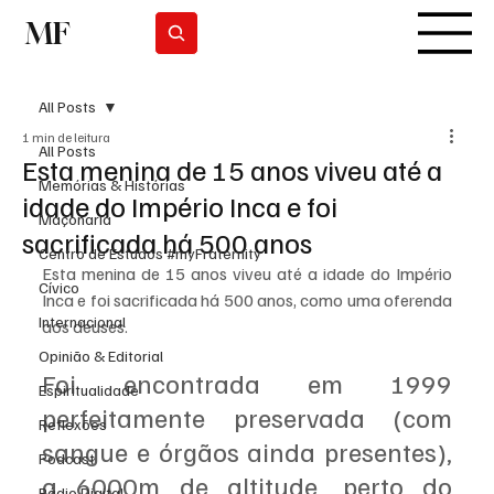
MF
Subscrever
All Posts
1 min de leitura
All Posts
Esta menina de 15 anos viveu até a
Memórias & Histórias
idade do Império Inca e foi
Maçonaria
sacrificada há 500 anos
Centro de Estudos #myFraternity
Esta menina de 15 anos viveu até a idade do Império 
Cívico
Inca e foi sacrificada há 500 anos, como uma oferenda 
Internacional
aos deuses.
Opinião & Editorial
Foi encontrada em 1999 
Espiritualidade
perfeitamente preservada (com 
Reflexões
sangue e órgãos ainda presentes), 
Podcast
a 6000m de altitude, perto do 
Rádio Digital