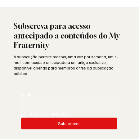
Saudade: o poema de Aguinaldo Silva e a
alma portuguesa
Subscreva para acesso
antecipado a conteúdos do My
Fraternity
A subscrição permite receber, uma vez por semana, um e-
mail com acesso antecipado a um artigo exclusivo,
disponível apenas para membros antes da publicação
pública.
Email
*
SIM | OUI | YES | SI
*
Subscrever