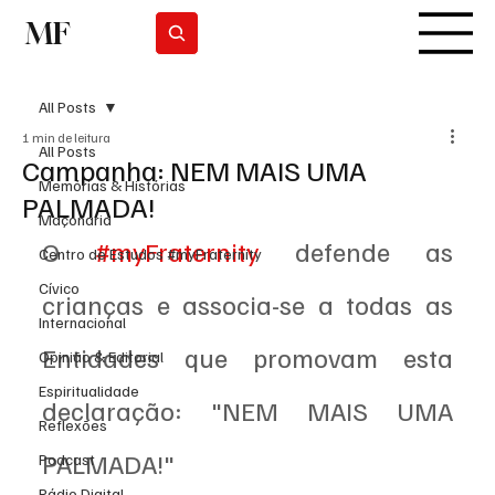
MF
Subscrever
All Posts
1 min de leitura
All Posts
Campanha: NEM MAIS UMA
Memórias & Histórias
PALMADA!
Maçonaria
O 
#myFraternity
 defende as 
Centro de Estudos #myFraternity
Cívico
crianças e associa-se a todas as 
Internacional
Entidades que promovam esta 
Opinião & Editorial
Espiritualidade
declaração: "NEM MAIS UMA 
Reflexões
PALMADA!"
Podcast
Rádio Digital