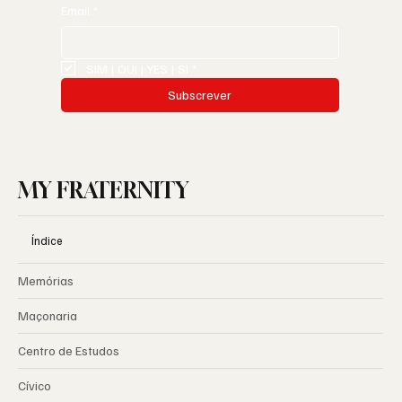
Email
*
SIM | OUI | YES | SI
*
Subscrever
MY FRATERNITY
Índice
Memórias
Maçonaria
Centro de Estudos
Cívico