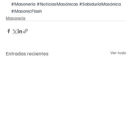
#Masonería
#NoticiasMasónicas
#SabiduríaMasónica
#MasonicFlash
Masonería
Entradas recientes
Ver todo