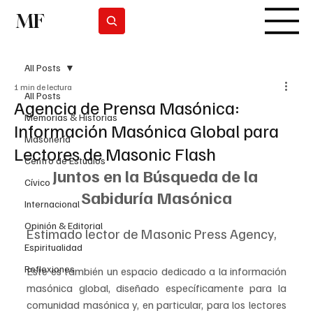
MF
Suscribirse
All Posts
1 min de lectura
All Posts
Agencia de Prensa Masónica:
Memorias & Historias
Información Masónica Global para
Masonería
Lectores de Masonic Flash
Centro de Estudios
Juntos en la Búsqueda de la 
Cívico
Sabiduría Masónica
Internacional
Opinión & Editorial
Estimado lector de Masonic Press Agency,
Espiritualidad
Reflexiones
Este es también un espacio dedicado a la información 
masónica global, diseñado específicamente para la 
comunidad masónica y, en particular, para los lectores 