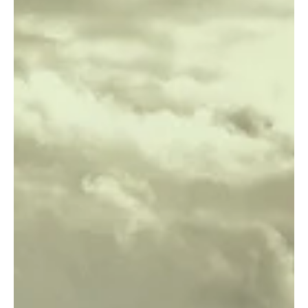
concept did not exist in Christian doctrine for 1,600 years after
crucifixion. Jesus' death was driven by economic motivations—the
priestly class feared losing wealth when Jesus offered forgiveness
without temple payment.