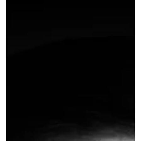
influentes
Ali Bongo réélu à la tête de la Grande Loge du Gabon, entouré de
personnalités influentes - Actualités Gabon | Vidéo Ali Bongo réélu
à la tête de la Grande Loge du Gabon, entouré de personnalités
influentes Ali Bongo, président de la République gabonaise et
Grand maître de la Grande Loge du Gabon (GLG), a été réélu à la
tête de l'organisation lors de la 38ème assemblée générale de
son histoire, qui s'est tenue le 12 novembre dernier dans un temple
franc-maçon de la capitale