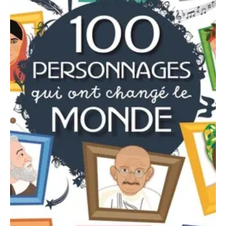
Cívico
Como preservar e desenvolver
a capacidade de análise?
A capacidade de análise é essencial para tomar decisões
informadas e críticas. Aprenda a estimular sua curiosidade e
criatividade, além de desenvolver habilidades de pensamento
crítico através de técnicas comprovadas e práticas acessíveis
que expandem sua visão do mundo.