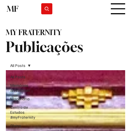
MF
Subscrever
MY FRATERNITY
Publicações
All Posts
All Posts
Memórias
& Histórias
Maçonaria
Centro de
Estudos
#myFraternity
Cívico