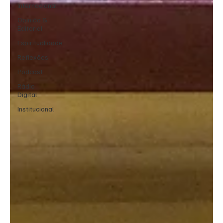
Internacional
Opinião &
Editorial
Espiritualidade
Reflexões
Podcast
Rádio
Digital
Institucional