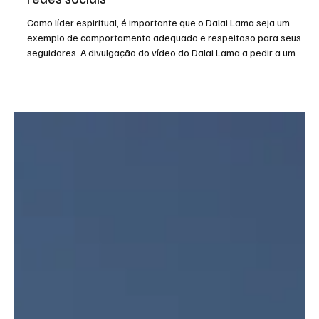
Cívico
Polémica envolvendo o Dalai
Lama gera indignação nas
redes sociais
Como líder espiritual, é importante que o Dalai Lama seja um
exemplo de comportamento adequado e respeitoso para seus
seguidores. A divulgação do vídeo do Dalai Lama a pedir a um
menino para chupar a sua língua tem gerado grande polémica e
indignação nas redes sociais. Os utilizadores do Twitter têm
acusado o líder espiritual de "pedofilia" e exigido a sua prisão,
enquanto outros consideram a situação como propaganda contra
a sua "santidade". É hora de dizer basta ao abuso in