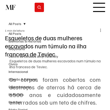
MF
Subscrever
All Posts
1 min de leitura
All Posts
Esqueletos de duas mulheres
Memórias & Histórias
escavados num túmulo na ilha
Maçonaria
francesa de Teviec
Centro de Estudos #myFraternity
Esqueletos de duas mulheres escavados num túmulo na 
Cívico
ilha francesa de Teviec. 
Internacional
Os corpos foram cobertos com 
Opinião & Editorial
destroços de aterros há cerca de 
Espiritualidade
6500 anos e cuidadosamente 
Reflexões
enterrados sob um teto de chifres. 
Podcast
Rádio Digital