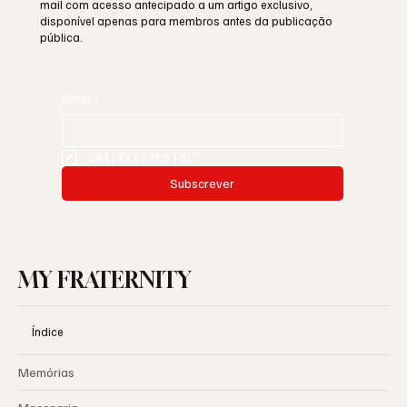
mail com acesso antecipado a um artigo exclusivo,
disponível apenas para membros antes da publicação
pública.
Email
*
SIM | OUI | YES | SI
*
Subscrever
MY FRATERNITY
Índice
Memórias