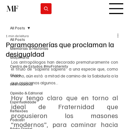
MF
Subscrever
All Posts
1 min de leitura
All Posts
Paramasonerías que proclaman la
Memórias & Histórias
desigualdad
Maçonaria
Los antropólogos han decorado prematuramente con 
Centro de Estudos #myFraternity
el título de “sapiens sapiens” a una especie que, como 
Cívico
mucho, aún está  a mitad de camino de la Sabiduría a la 
que aspiramos algunos…
Internacional
Opinião & Editorial
Hoy tengo claro que en torno al 
Espiritualidade
ideal de Fraternidad que 
Reflexões
propusieron los masones 
Podcast
“modernos”, para caminar hacia 
Rádio Digital