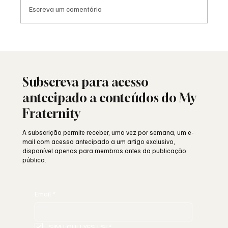
Escreva um comentário
25 de Abril: a liberdade ainda resiste ou
está a ser minada por dentro?
Subscreva para acesso
antecipado a conteúdos do My
Fraternity
A subscrição permite receber, uma vez por semana, um e-
mail com acesso antecipado a um artigo exclusivo,
disponível apenas para membros antes da publicação
pública.
Email
*
SIM | OUI | YES | SI
*