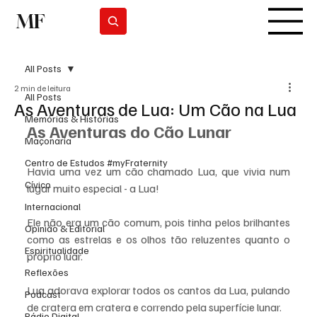
MF
Subscrever
All Posts
2 min de leitura
All Posts
As Aventuras de Lua: Um Cão na Lua
Memórias & Histórias
As Aventuras do Cão Lunar
Maçonaria
Centro de Estudos #myFraternity
Havia uma vez um cão chamado Lua, que vivia num 
Cívico
lugar muito especial - a Lua! 
Internacional
Ele não era um cão comum, pois tinha pelos brilhantes 
Opinião & Editorial
como as estrelas e os olhos tão reluzentes quanto o 
Espiritualidade
próprio luar.
Reflexões
Lua adorava explorar todos os cantos da Lua, pulando 
Podcast
de cratera em cratera e correndo pela superfície lunar. 
Rádio Digital