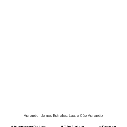
Aprendendo nas Estrelas: Lua, o Cão Aprendiz
#AventurasDeLua
#CãoNaLua
#Espaço