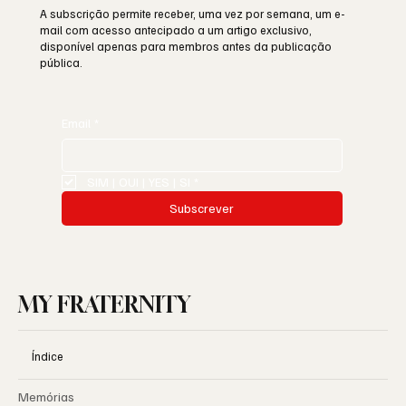
A subscrição permite receber, uma vez por semana, um e-
mail com acesso antecipado a um artigo exclusivo,
disponível apenas para membros antes da publicação
pública.
Email
*
SIM | OUI | YES | SI
*
Subscrever
MY FRATERNITY
Índice
Memórias