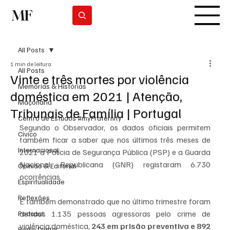
MF
Subscrever
All Posts
1 min de leitura
All Posts
Vinte e três mortes por violência
Memórias & Histórias
doméstica em 2021 | Atenção,
Maçonaria
Tribunais de Família | Portugal
Centro de Estudos #myFraternity
Segundo o Observador, os dados oficiais permitem 
Cívico
também ficar a saber que nos últimos três meses de 
Internacional
2021 a Polícia de Segurança Pública (PSP) e a Guarda 
Nacional Republicana (GNR) registaram 6.730 
Opinião & Editorial
ocorrências.
Espiritualidade
Reflexões
É também demonstrado que no último trimestre foram 
detidas 1.135 pessoas agressoras pelo crime de 
Podcast
violência doméstica,
 243 em prisão preventiva e 892 
Rádio Digital