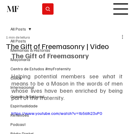
MF
Subscrever
All Posts
1 min de leitura
All Posts
The Gift of Freemasonry | Video
Memórias & Histórias
The Gift of Freemasonry
Maçonaria
Centro de Estudos #myFraternity
Helping potential members see what it 
Cívico
means to be a Mason in the words of men 
Internacional
whose lives have been enriched by being 
part of the fraternity.
Opinião & Editorial
Espiritualidade
https://www.youtube.com/watch?v=tb56Ih23vP0
Reflexões
Podcast
Rádio Digital