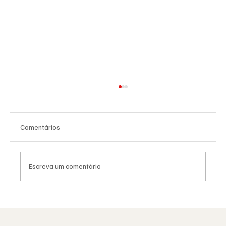
Comentários
Escreva um comentário
A Maçonaria Recusou o Dogma. Não o
Sagrado.