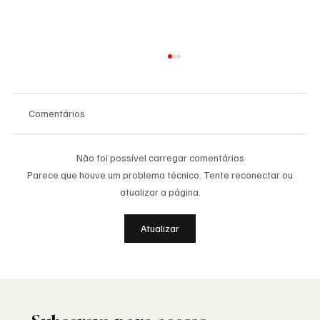
Comentários
Não foi possível carregar comentários
Parece que houve um problema técnico. Tente reconectar ou
atualizar a página.
Saudade: o poema de Aguinaldo Silva e a
Atualizar
alma portuguesa