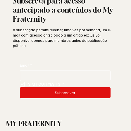
Subscreva para acesso
antecipado a conteúdos do My
Fraternity
A subscrição permite receber, uma vez por semana, um e-
mail com acesso antecipado a um artigo exclusivo,
disponível apenas para membros antes da publicação
pública.
Email
*
SIM | OUI | YES | SI
*
Subscrever
MY FRATERNITY