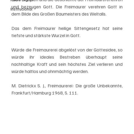
und bezeugen Gott. Die Freimaurer verehren Gott in 
Institucional
dem Bilde des Großen Baumeisters des Weltalls. 
Das dem Freimaurer heilige Sittengesetz hat seine 
tiefste und stärkste Wurzel in Gott. 
Würde die Freimaurerei abgelöst von der Gottesidee, so 
würde ihr ideales Bestreben überhaupt seine 
nachhaltige Kraft und sein höchstes Ziel verlieren und 
würde haltlos und ohnmächtig werden.
M. Dietrickx S. J., Freimaurerei: Die große Unbekannte, 
Frankfurt/Hamburg 1968, S. 111.