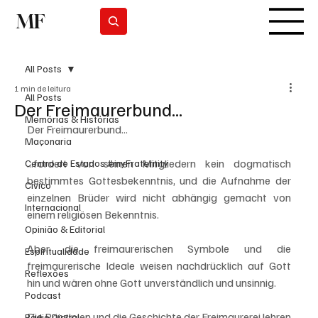
MF
Subscrever
All Posts
1 min de leitura
All Posts
Der Freimaurerbund...
Memórias & Histórias
Der Freimaurerbund... 
Maçonaria
...fordert von seinen Mitgliedern kein dogmatisch 
Centro de Estudos #myFraternity
bestimmtes Gottesbekenntnis, und die Aufnahme der 
Cívico
einzelnen Brüder wird nicht abhängig gemacht von 
Internacional
einem religiösen Bekenntnis. 
Opinião & Editorial
Aber die freimaurerischen Symbole und die 
Espiritualidade
freimaurerische Ideale weisen nachdrücklich auf Gott 
Reflexões
hin und wären ohne Gott unverständlich und unsinnig. 
Podcast
Die Prinzipien und die Geschichte der Freimaurerei lehren 
Rádio Digital