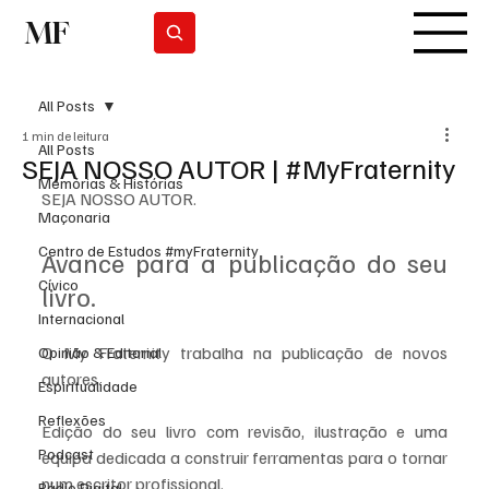
MF
Subscrever
All Posts
1 min de leitura
All Posts
SEJA NOSSO AUTOR | #MyFraternity
Memórias & Histórias
SEJA NOSSO AUTOR.
Maçonaria
Centro de Estudos #myFraternity
Avance para a publicação do seu 
Cívico
livro. 
Internacional
O My Fraternity trabalha na publicação de novos 
Opinião & Editorial
autores. 
Espiritualidade
Reflexões
Edição do seu livro com revisão, ilustração e uma 
Podcast
equipa dedicada a construir ferramentas para o tornar 
num escritor profissional. 
Rádio Digital