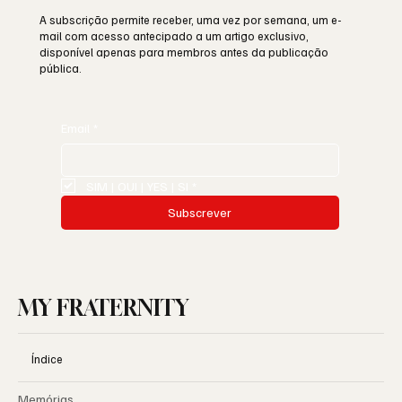
A subscrição permite receber, uma vez por semana, um e-
mail com acesso antecipado a um artigo exclusivo,
disponível apenas para membros antes da publicação
pública.
Email
*
SIM | OUI | YES | SI
*
Subscrever
MY FRATERNITY
Índice
Memórias