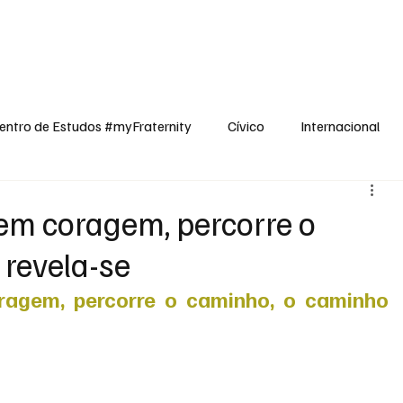
dos
Cívico
Internacional
Opinião
Espiritualidade
Reflexões
entro de Estudos #myFraternity
Cívico
Internacional
tem coragem, percorre o
revela-se
ragem, percorre o caminho, o caminho 