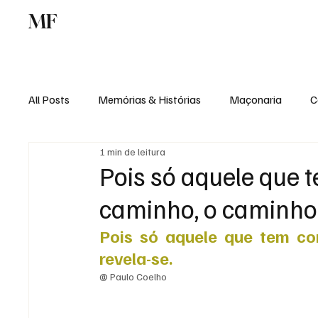
MF
Memórias
Maçonaria
Centro de Estu
All Posts
Memórias & Histórias
Maçonaria
C
1 min de leitura
Podcast
Rádio Digital
Institucional
Pois só aquele que 
caminho, o caminho 
Pois só aquele que tem co
revela-se.
@ Paulo Coelho