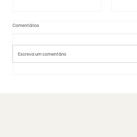
Comentários
Escreva um comentário
As Lojas da Grande Loja
Moda e 
Nacional Portuguesa: história,
como l
identidade e missão