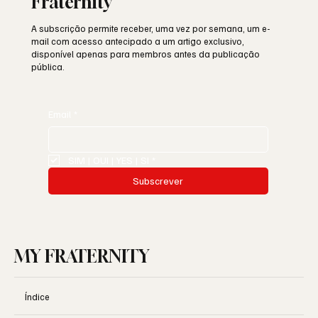
Fraternity
A subscrição permite receber, uma vez por semana, um e-
mail com acesso antecipado a um artigo exclusivo,
disponível apenas para membros antes da publicação
pública.
Email
*
SIM | OUI | YES | SI
*
Subscrever
MY FRATERNITY
Índice