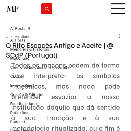
MF
Subscrever
All Posts
1 min de leitura
All Posts
O Rito Escocês Antigo e Aceite | @
Memórias & Histórias
SCdP (Portugal)
Maçonaria
Todos os maçons podem de forma 
Centro de Estudos #myFraternity
livre interpretar os símbolos 
Cívico
maçónicos, mas nada pode 
Internacional
Opinião & Editorial
pretender esvaziar a nossa 
Espiritualidade
Instituição daquilo que dá sentido 
Reflexões
à sua Tradição e à sua 
Podcast
metodologia ritualizada, cujo fim é 
Rádio Digital