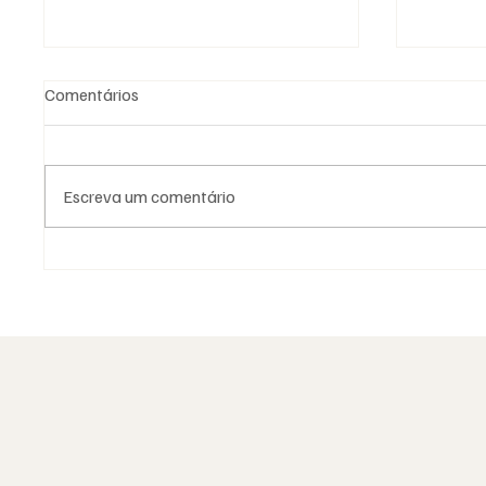
Comentários
Escreva um comentário
A Maçonaria Recusou o
Moda e 
Dogma. Não o Sagrado.
como l