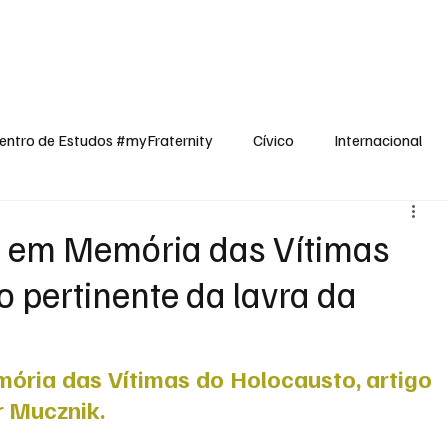
dos
Cívico
Internacional
Opinião
Espiritualidade
Reflexões
entro de Estudos #myFraternity
Cívico
Internacional
al em Memória das Vítimas
o pertinente da lavra da
ória das Vítimas do Holocausto, artigo 
r Mucznik.