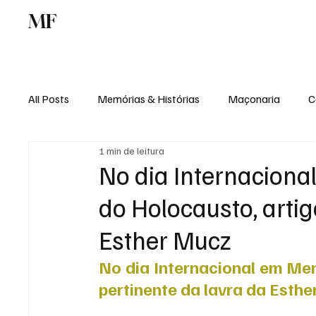
MF
Memórias
Maçonaria
Centro de Estu
All Posts
Memórias & Histórias
Maçonaria
C
1 min de leitura
Podcast
Rádio Digital
Institucional
No dia Internacion
do Holocausto, artig
Esther Mucz
No dia Internacional em Mem
pertinente da lavra da Esthe