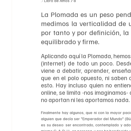
.- Libro de Amos 7:8
La Plomada es un peso pendi
medimos la verticalidad de u
por tanto y por definición, la 
equilibrado y firme.
Aplicando aquí la Plomada, hemos 
(internet) de todo un poco. Desd
viene a debatir, aprender, enseñar
que en el polo opuesto, ni saben 
esto. Hay incluso quien no entien
online, se limita -nos imaginamos- 
no aportan ni les aportamos nada.
Finalmente hay algunos, que ni con la mayor pac
alguien que decía ser "Emperador del Mundo" (Bú
es su deseo: ser encontrado, contemplado y adora
mismo G:.A:.D:.U:. en persona, y nos ha bendecido y