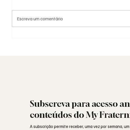
Escreva um comentário
Grande Loja Nacional
25 de A
Portuguesa: o trabalho antes
resiste
dos números
por den
Subscreva para acesso an
conteúdos do My Fratern
A subscrição permite receber, uma vez por semana, um