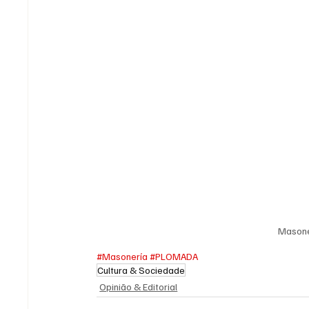
Masone
#Masonería
#PLOMADA
Cultura & Sociedade
Opinião & Editorial