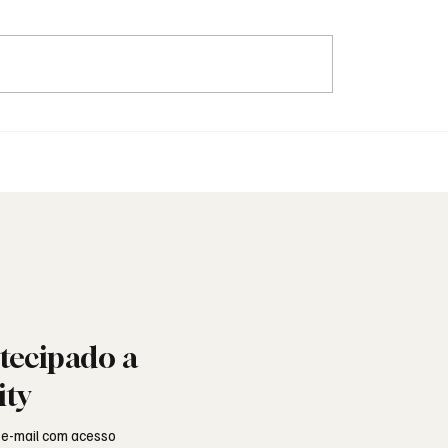
Doutrina não é insinua
bril: a liberdade ainda
 ou está a ser minada
tro?
tecipado a
ity
 e-mail com acesso