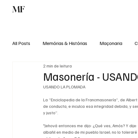
MF
Memórias
Maçonaria
Centro de Estu
All Posts
Memórias & Histórias
Maçonaria
C
2 min de leitura
Podcast
Rádio Digital
Institucional
Masonería - USAN
USANDO LA PLOMADA
La “Enciclopedia de la Francmasonería”, de Albert
de conducta, e inculca esa integridad debida, y se
y justo”.
"Jehová entonces me dijo: ¿Qué ves, Amós? Y dije:
albañil en medio de mi pueblo Israel; no lo toleraré