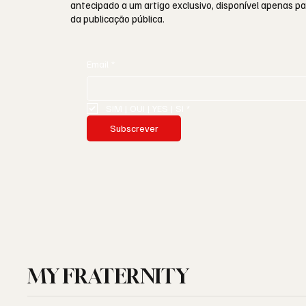
antecipado a um artigo exclusivo, disponível apenas 
da publicação pública.
Email
*
SIM | OUI | YES | SI
*
Subscrever
MY FRATERNITY