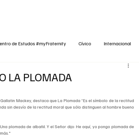
dos
Cívico
Internacional
Opinião
Espiritualidade
Reflexões
entro de Estudos #myFraternity
Cívico
Internacional
DO LA PLOMADA
 Gallatin Mackey, destaca que La Plomada “Es el símbolo de la rectitud 
nda sin desvío de la rectitud moral que sólo distinguen al hombre bueno 
 Una plomada de albañil. Y el Señor dijo: He aquí, yo pongo plomada de 
 más."