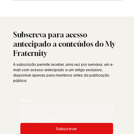
Saudade: o poema de Aguinaldo Silva e a
alma portuguesa
Subscreva para acesso
antecipado a conteúdos do My
Fraternity
A subscrição permite receber, uma vez por semana, um e-
mail com acesso antecipado a um artigo exclusivo,
disponível apenas para membros antes da publicação
pública.
Email
*
SIM | OUI | YES | SI
*
Subscrever