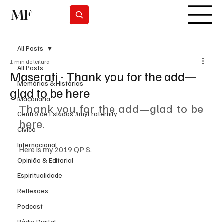
MF
Subscrever
All Posts
1 min de leitura
All Posts
Maserati - Thank you for the add—
Memórias & Histórias
glad to be here
Maçonaria
Thank you for the add—glad to be 
Centro de Estudos #myFraternity
here. 
Cívico
Internacional
Here is my 2019 QP S.
Opinião & Editorial
Espiritualidade
Reflexões
Podcast
Rádio Digital