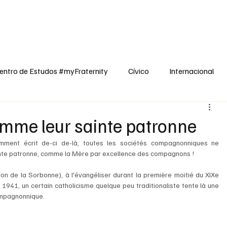
dos
Cívico
Internacional
Opinião
Espiritualidade
Reflexões
entro de Estudos #myFraternity
Cívico
Internacional
mme leur sainte patronne
mment écrit de-ci de-là, toutes les sociétés compagnonniques ne 
nte patronne, comme la Mère par excellence des compagnons ! 
on de la Sorbonne), à l'évangéliser durant la première moitié du XIXe 
 1941, un certain catholicisme quelque peu traditionaliste tente là une 
ompagnonnique.