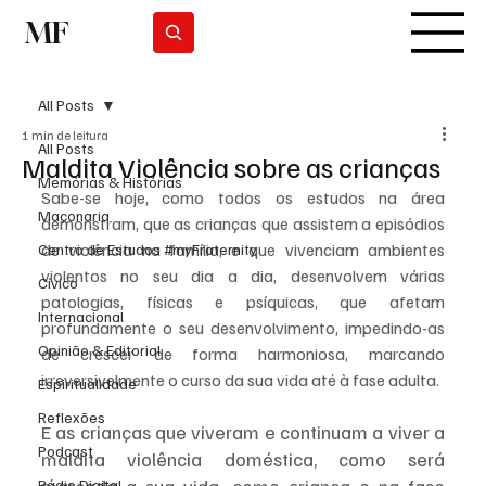
MF
Subscrever
All Posts
1 min de leitura
All Posts
Maldita Violência sobre as crianças
Memórias & Histórias
Sabe-se hoje, como todos os estudos na área 
Maçonaria
demonstram, que as crianças que assistem a episódios 
de violência na família, e que vivenciam ambientes 
Centro de Estudos #myFraternity
violentos no seu dia a dia, desenvolvem várias 
Cívico
patologias, físicas e psíquicas, que afetam 
Internacional
profundamente o seu desenvolvimento, impedindo-as 
Opinião & Editorial
de crescer de forma harmoniosa, marcando 
irreversivelmente o curso da sua vida até à fase adulta.
Espiritualidade
Reflexões
E as crianças que viveram e continuam a viver a 
Podcast
maldita violência doméstica, como será 
Rádio Digital