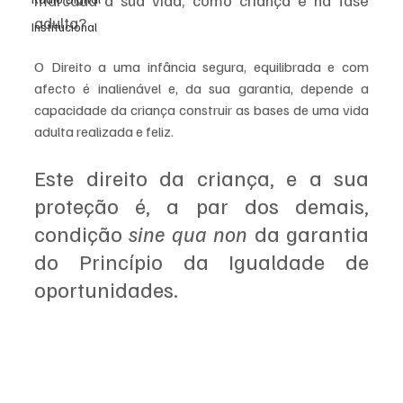
marcada a sua vida, como criança e na fase 
adulta?
Institucional
O Direito a uma infância segura, equilibrada e com 
afecto é inalienável e, da sua garantia, depende a 
capacidade da criança construir as bases de uma vida 
adulta realizada e feliz. 
Este direito da criança, e a sua 
proteção é, a par dos demais, 
condição 
sine qua non
 da garantia 
do Princípio da Igualdade de 
oportunidades.