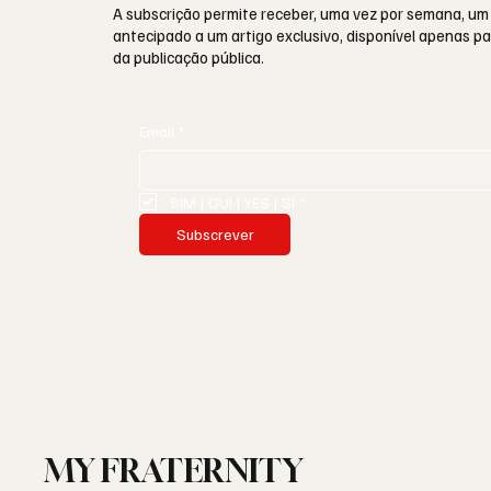
A subscrição permite receber, uma vez por semana, um
antecipado a um artigo exclusivo, disponível apenas 
da publicação pública.
Email
*
SIM | OUI | YES | SI
*
Subscrever
MY FRATERNITY