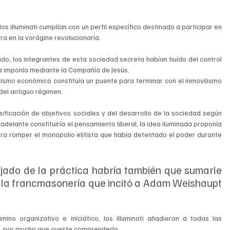
los illuminati cumplían con un perfil específico destinado a participar en 
a en la vorágine revolucionaria. 
do, los integrantes de esta sociedad secreta habían huído del control 
ia imponía mediante la Compañía de Jesús. 
rmismo económico constituía un puente para terminar con el inmovilismo 
del antiguo régimen. 
sificación de objetivos sociales y del desarrollo de la sociedad según 
delante constituiría el pensamiento liberal, la idea iluminada proponía 
era romper el monopolio elitista que había detentado el poder durante 
jado de la práctica habría también que sumarle 
e la francmasonería que incitó a Adam Weishaupt 
no organizativo e iniciático, los illuminati añadieron a todas las 
, por mucho que cueste comprenderlo. 