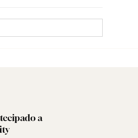
Doutrina não é insinua
bril: a liberdade ainda
 ou está a ser minada
tro?
tecipado a
ity