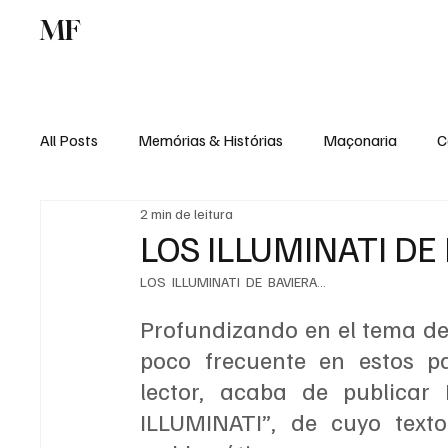
MF
Memórias
Maçonaria
Centro de Estu
All Posts
Memórias & Histórias
Maçonaria
C
2 min de leitura
Podcast
Rádio Digital
Institucional
LOS ILLUMINATI DE
LOS  ILLUMINATI  DE  BAVIERA…
Profundizando en el tema de
poco frecuente en estos pa
lector, acaba de publicar
ILLUMINATI”, de cuyo texto 