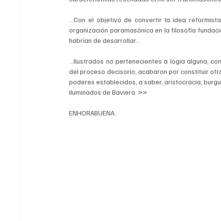
...Con el objetivo de convertir la idea reformist
organización paramasónica en la filosofía fundacio
habrían de desarrollar…
…Ilustrados no pertenecientes a logia alguna, co
del proceso decisorio, acabaron por constituir otra
poderes establecidos, a saber, aristocracia, burgu
iluminados de Baviera. >>
ENHORABUENA.