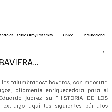
dos
Cívico
Internacional
Opinião
Espiritualidade
Reflexões
entro de Estudos #myFraternity
Cívico
Internacional
 BAVIERA…
 los “alumbrados” bávaros, con maestría 
gos, altamente enriquecedora para el 
 Eduardo Juárez su “HISTORIA DE LOS 
extraigo aquí los siguientes párrafos 