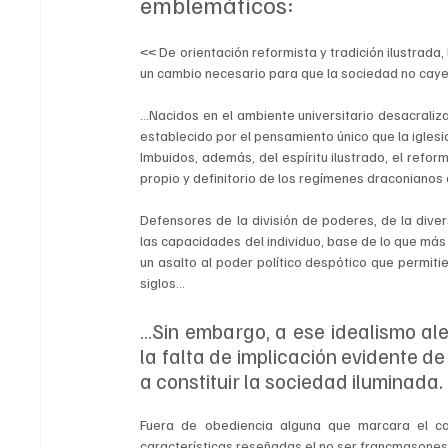
emblemáticos:
<< De orientación reformista y tradición ilustrada, 
un cambio necesario para que la sociedad no cayer
…Nacidos en el ambiente universitario desacraliza
establecido por el pensamiento único que la igles
Imbuidos, además, del espíritu ilustrado, el refo
propio y definitorio de los regímenes draconianos 
Defensores de la división de poderes, de la diver
las capacidades del individuo, base de lo que más a
un asalto al poder político despótico que permiti
siglos…
…Sin embargo, a ese idealismo ale
la falta de implicación evidente d
a constituir la sociedad iluminada. 
Fuera de obediencia alguna que marcara el cami
características reseñadas el no ser francmasones