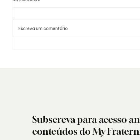
Escreva um comentário
Grande Loja Nacional
25 de A
Portuguesa: o trabalho antes
resiste
dos números
por den
Subscreva para acesso an
conteúdos do My Fratern