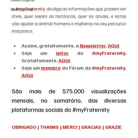
o 
#myFraternity
 divulga as informações que podem ser 
Institucional
úteis, quer sejam as históricas, quer as atuais, e estas 
vão ajudar a animar homens e mulheres no seu percurso 
maçónico.
Assine, gratuitamente, a 
Newsletter
. 
AQUI
Seja um 
leitor
 do 
#myFraternity
. 
Gratuitamente. 
AQUI
Seja um 
membro
 do Fórum do 
#myFraternity
. 
AQUI
São mais de 575.000 visualizações 
mensais, no somatório, das diversas 
plataformas sociais do #myFraternity
OBRIGADO | THANKS | MERCI | GRACIAS | GRAZIE