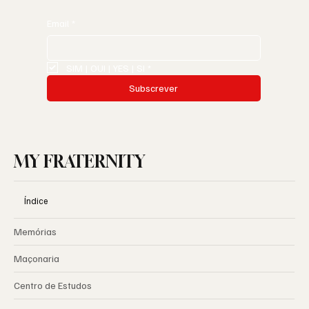
Email
*
SIM | OUI | YES | SI
*
Subscrever
MY FRATERNITY
Índice
Memórias
Maçonaria
Centro de Estudos