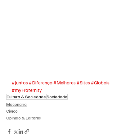
#Juntos
#Diferença
#Melhores
#Sites
#Globais
#myFraternity
Cultura & Sociedade
Sociedade
Maçonaria
Cívico
Opinião & Editorial