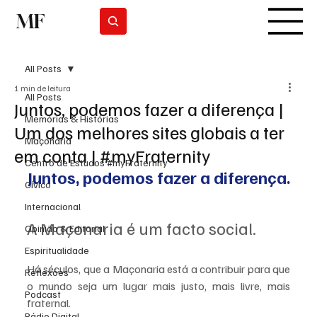
MF
Subscrever
All Posts
1 min de leitura
All Posts
Juntos, podemos fazer a diferença |
Memórias & Histórias
Um dos melhores sites globais a ter
Maçonaria
em conta | #myFraternity
Centro de Estudos #myFraternity
Juntos, podemos fazer a diferença.
Cívico
Internacional
A Maçonaria é um facto social. 
Opinião & Editorial
Espiritualidade
Há séculos, que a Maçonaria está a contribuir para que 
Reflexões
o mundo seja um lugar mais justo, mais livre, mais 
Podcast
fraternal. 
Rádio Digital