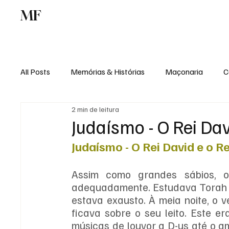
MF
Memórias
Maçonaria
Centro de Estu
All Posts
Memórias & Histórias
Maçonaria
C
2 min de leitura
Podcast
Rádio Digital
Institucional
Judaísmo - O Rei Da
Judaísmo - O Rei David e o R
Assim como grandes sábios, o
adequadamente. Estudava Torah at
estava exausto. À meia noite, o 
ficava sobre o seu leito. Este e
músicas de louvor a D-us até o a