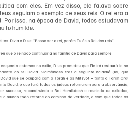
lítica com eles. Em vez disso, ele falava sobre 
deus seguiam o exemplo de seus reis. O rei era a 
l. Por isso, na época de David, todos estudavam 
muito humilde.
os. Dizia a D-us: “Posso ser o rei, porém Tu és o Rei dos reis”.
u que o reinado continuaria na família de David para sempre.
nquanto estamos no exílio, D-us prometeu que Ele irá restaurá-lo no 
ente do rei David. Maimônides traz a seguinte halachá (lei) que 
 David que se ocupará com a Torah e as Mitsvot – tanto a Torah Oral 
te David, e que fará todos os judeus retornarem para a observância, 
r sucesso, reconstruindo o Bet Hamikdash e reunindo os exilados, 
e o mundo todo retorne ao caminho da verdade, e com que todas as 