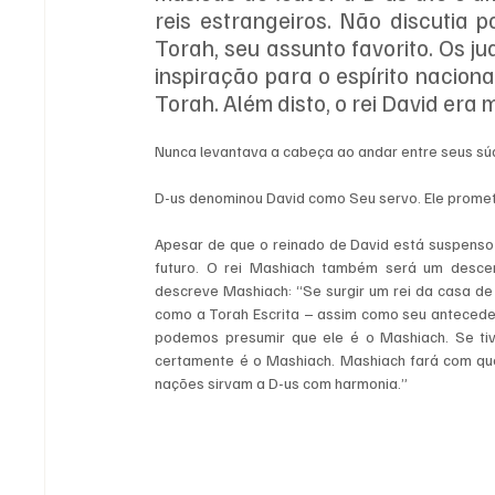
reis estrangeiros. Não discutia po
Torah, seu assunto favorito. Os ju
inspiração para o espírito naciona
Torah. Além disto, o rei David era 
Nunca levantava a cabeça ao andar entre seus súdit
D-us denominou David como Seu servo. Ele promete
Apesar de que o reinado de David está suspenso e
futuro. O rei Mashiach também será um descend
descreve Mashiach: “Se surgir um rei da casa de
como a Torah Escrita – assim como seu anteceden
podemos presumir que ele é o Mashiach. Se tive
certamente é o Mashiach. Mashiach fará com qu
nações sirvam a D-us com harmonia.”