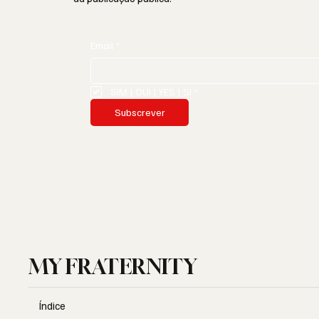
Email
*
SIM | OUI | YES | SI
*
Subscrever
MY FRATERNITY
Índice