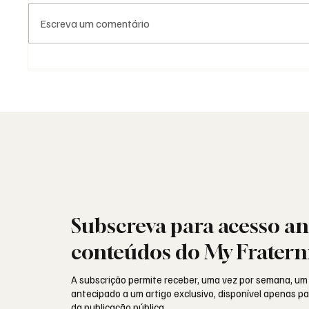
Escreva um comentário
A Maçonaria Inventou o
A Maço
Iluminismo?
Dogma.
Subscreva para acesso an
conteúdos do My Fratern
A subscrição permite receber, uma vez por semana, um
antecipado a um artigo exclusivo, disponível apenas 
da publicação pública.