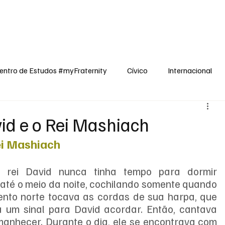
dos
Cívico
Internacional
Opinião
Espiritualidade
Reflexões
entro de Estudos #myFraternity
Cívico
Internacional
vid e o Rei Mashiach
ei Mashiach
 rei David nunca tinha tempo para dormir 
é o meio da noite, cochilando somente quando 
vento norte tocava as cordas de sua harpa, que 
ra um sinal para David acordar. Então, cantava 
manhecer. Durante o dia, ele se encontrava com 