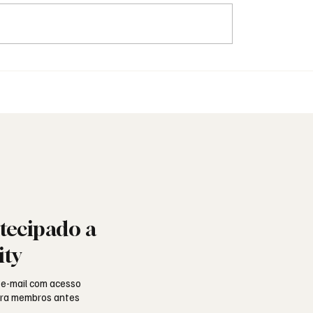
naria Recusou o
Fotografia Maçónica: a
 Não o Sagrado.
memória que os docum
não guardam
tecipado a
ity
 e-mail com acesso
para membros antes