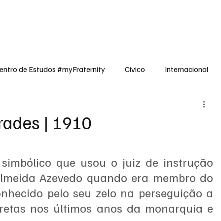
dos
Cívico
Internacional
Opinião
Espiritualidade
Reflexões
entro de Estudos #myFraternity
Cívico
Internacional
frades | 1910
imbólico que usou o juiz de instrução 
 Almeida Azevedo quando era membro do 
onhecido pelo seu zelo na perseguição a 
etas nos últimos anos da monarquia e 