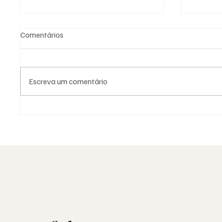
Comentários
Escreva um comentário
Grande Loja Nacional
25 de A
Portuguesa: o trabalho antes
resiste
dos números
por den