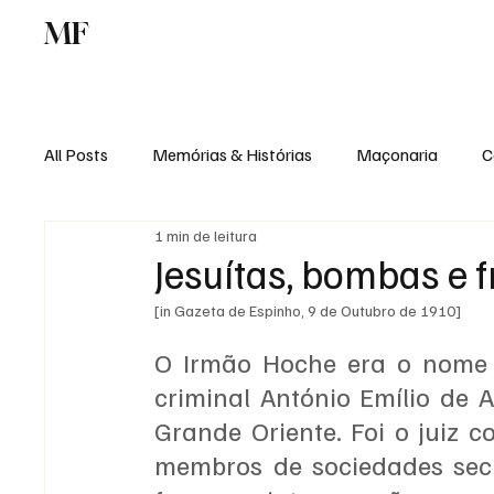
MF
Memórias
Maçonaria
Centro de Estu
All Posts
Memórias & Histórias
Maçonaria
C
1 min de leitura
Podcast
Rádio Digital
Institucional
Jesuítas, bombas e 
[in Gazeta de Espinho, 9 de Outubro de 1910]
O Irmão Hoche era o nome s
criminal António Emílio de
Grande Oriente. Foi o juiz c
membros de sociedades secr