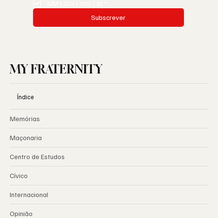
SIM | OUI | YES | SI
*
Subscrever
MY FRATERNITY
Índice
Memórias
Maçonaria
Centro de Estudos
Cívico
Internacional
Opinião