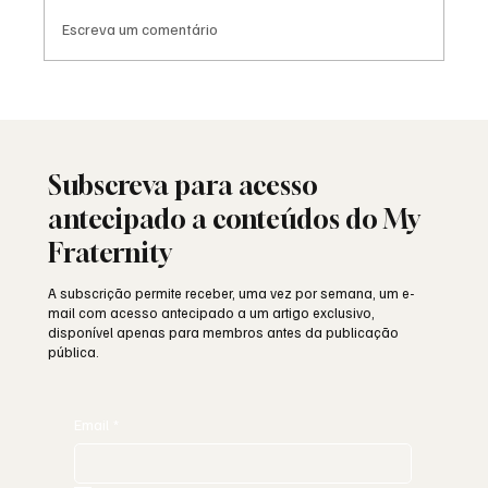
Escreva um comentário
Viral: quando a Maçonaria encontra o
mundo das redes sociais
Subscreva para acesso
antecipado a conteúdos do My
Fraternity
A subscrição permite receber, uma vez por semana, um e-
mail com acesso antecipado a um artigo exclusivo,
disponível apenas para membros antes da publicação
pública.
Email
*