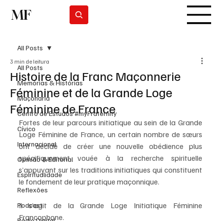
MF
Subscrever
All Posts
3 min de leitura
All Posts
Histoire de la Franc Maçonnerie
Memórias & Histórias
Féminine et de la Grande Loge
Maçonaria
Féminine de France
Centro de Estudos #myFraternity
Fortes de leur parcours initiatique au sein de la Grande 
Cívico
Loge Féminine de France, un certain nombre de sœurs 
Internacional
ont décidé de créer une nouvelle obédience plus 
spécifiquement vouée à la recherche spirituelle 
Opinião & Editorial
s’appuyant sur les traditions initiatiques qui constituent 
Espiritualidade
le fondement de leur pratique maçonnique.  
Reflexões
Il s’agit de la Grande Loge Initiatique Féminine 
Podcast
Francophone.
Rádio Digital