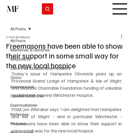
MF
Subscrever
All Posts
1 min de leitura
All Posts
Freemasons have been able to show
Memórias & Histórias
their support in some small way for
Maçonaria
the new local hospice
Centro de Estudos #myFraternity
Today's issue of Hampshire Chronicle picks up on 
Cívico
Provincial Grand Lodge of Hampshire & Isle of Wight 
Internacional
and Masonic Charitable Foundation funding of valuable 
'cuddle bed' for new Winchester Hospice.
Opinião & Editorial
Espiritualidade
PGM, Jon Whitaker says 'I am delighted that Hampshire 
Reflexões
and Isle of Wight - and in particular Winchester - 
Freemasons have been able to show their support in 
Podcast
some small way for the new local hospice.
Rádio Digital