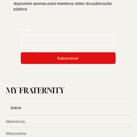
disponível apenas para membros antes da publicação
pública.
Email
*
SIM | OUI | YES | SI
*
Subscrever
MY FRATERNITY
Índice
Memórias
Maçonaria