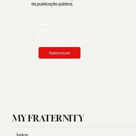
da publicação pública.
Email
*
SIM | OUI | YES | SI
*
Subscrever
MY FRATERNITY
Índice