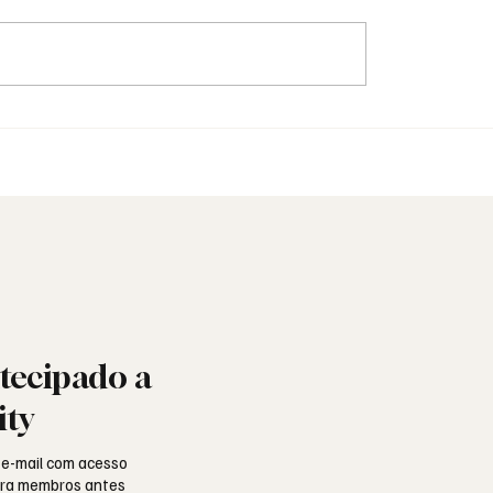
identidade: o vestuário
Saudade: o poema de
inguagem simbólica
Aguinaldo Silva e a al
portuguesa
tecipado a
ity
 e-mail com acesso
para membros antes