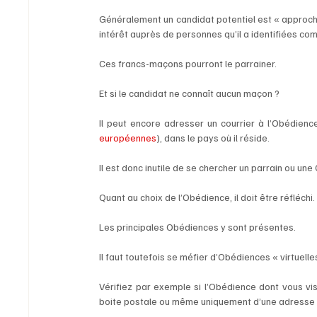
Généralement un candidat potentiel est « approché
intérêt auprès de personnes qu’il a identifiées co
Ces francs-maçons pourront le parrainer.
Et si le candidat ne connaît aucun maçon ? 
Il peut encore adresser un courrier à l’Obédienc
européennes
), dans le pays où il réside. 
Il est donc inutile de se chercher un parrain ou un
Quant au choix de l’Obédience, il doit être réfléch
Les principales Obédiences y sont présentes. 
Il faut toutefois se méfier d’Obédiences « virtuell
Vérifiez par exemple si l’Obédience dont vous vis
boite postale ou même uniquement d’une adresse m