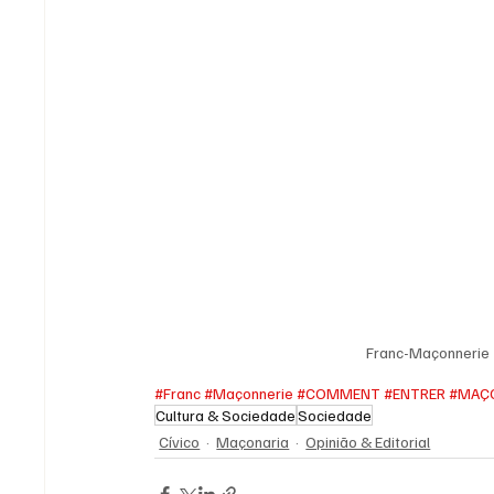
Franc-Maçonneri
#Franc
#Maçonnerie
#COMMENT
#ENTRER
#MAÇ
Cultura & Sociedade
Sociedade
Cívico
Maçonaria
Opinião & Editorial