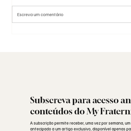
Escreva um comentário
As Lojas da Grande Loja
Moda e 
Nacional Portuguesa: história,
como l
identidade e missão
Subscreva para acesso an
conteúdos do My Fratern
A subscrição permite receber, uma vez por semana, um
antecipado a um artigo exclusivo, disponível apenas 