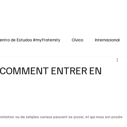
dos
Cívico
Internacional
Opinião
Espiritualidade
Reflexões
entro de Estudos #myFraternity
Cívico
Internacional
 - COMMENT ENTRER EN
nitiation ou de simples curieux peuvent se poser, et qui nous est posée 