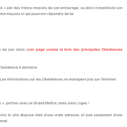
 » par des francs-maçons de son entourage, ou alors il manifeste son 
mme maçons et qui pourront répondre de lui. 
e de son choix (
voir page voisine la liste des principales Obédiences 
e Obédience à distance. 
i. Les informations sur les Obédiences ne manquent pas sur l’Internet.
es », parfois avec un Grand Maître, mais sans Loges !
itez le site dispose bien d’une vraie adresse, et pas seulement d’une 
ail. 