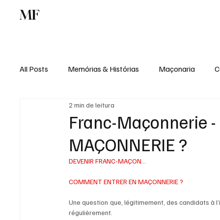
MF
Memórias
Maçonaria
Centro de Estu
All Posts
Memórias & Histórias
Maçonaria
C
2 min de leitura
Podcast
Rádio Digital
Institucional
Franc-Maçonnerie
MAÇONNERIE ?
DEVENIR FRANC-MAÇON…
COMMENT ENTRER EN MAÇONNERIE ?
Une question que, légitimement, des candidats à l’i
régulièrement. 