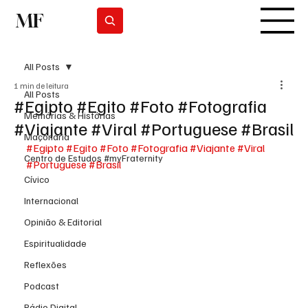
MF
Subscrever
All Posts
1 min de leitura
All Posts
#Egipto #Egito #Foto #Fotografia
Memórias & Histórias
#Viajante #Viral #Portuguese #Brasil
Maçonaria
#Egipto
#Egito
#Foto
#Fotografia
#Viajante
#Viral
Centro de Estudos #myFraternity
#Portuguese
#Brasil
Cívico
Internacional
Opinião & Editorial
Espiritualidade
Reflexões
Podcast
Rádio Digital