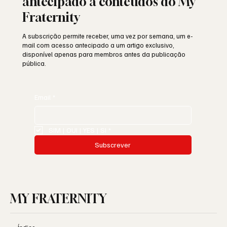
antecipado a conteúdos do My
Fraternity
A subscrição permite receber, uma vez por semana, um e-
mail com acesso antecipado a um artigo exclusivo,
disponível apenas para membros antes da publicação
pública.
Email
*
SIM | OUI | YES | SI
*
Subscrever
MY FRATERNITY