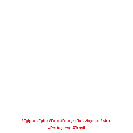
#Egipto
#Egito
#Foto
#Fotografia
#Viajante
#Viral
#Portuguese
#Brasil