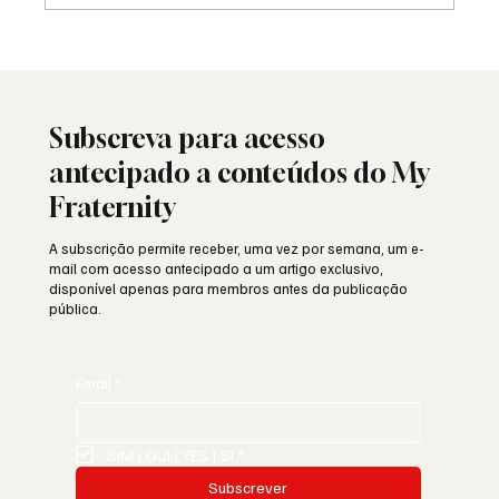
Saudade: o poema de Aguinaldo Silva e a
alma portuguesa
Subscreva para acesso
antecipado a conteúdos do My
Fraternity
A subscrição permite receber, uma vez por semana, um e-
mail com acesso antecipado a um artigo exclusivo,
disponível apenas para membros antes da publicação
pública.
Email
*
SIM | OUI | YES | SI
*
Subscrever