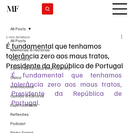
MF
Subscrever
All Posts
1 min de leitura
All Posts
É fundamental que tenhamos
Memórias & Histórias
tolerância zero aos maus tratos,
Maçonaria
Presidente da República de Portugal
Centro de Estudos #myFraternity
É fundamental que tenhamos 
Cívico
tolerância zero aos maus tratos, 
Internacional
Presidente da República de 
Opinião & Editorial
Portugal.
Espiritualidade
Reflexões
Podcast
Rádio Digital