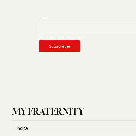
Email
*
SIM | OUI | YES | SI
*
Subscrever
MY FRATERNITY
Índice