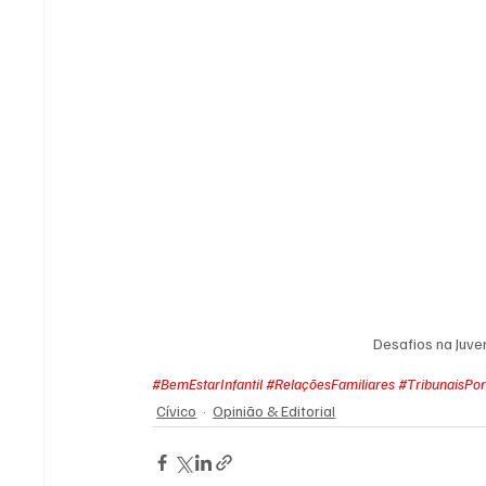
Desafios na Juven
#BemEstarInfantil
#RelaçõesFamiliares
#TribunaisPo
Cívico
Opinião & Editorial