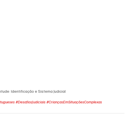
tude: Identificação e Sistema Judicial
rtugueses
#DesafiosJudiciais
#CriançasEmSituaçõesComplexas