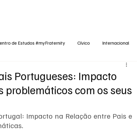
dos
Cívico
Internacional
Opinião
Espiritualidade
Reflexões
entro de Estudos #myFraternity
Cívico
Internacional
ais Portugueses: Impacto
s problemáticos com os seus
rtugal: Impacto na Relação entre Pais e 
áticas.