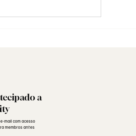
e: o poema de
Reconhecimento Maçón
do Silva e a alma
Loja Acácia do Ibicuí, Br
uesa
tecipado a
ity
 e-mail com acesso
para membros antes