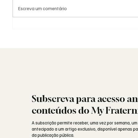
Escreva um comentário
Moda e identidade: o vestuário
Saudad
como linguagem simbólica
Aguinal
portug
Subscreva para acesso an
conteúdos do My Fratern
A subscrição permite receber, uma vez por semana, um
antecipado a um artigo exclusivo, disponível apenas 
da publicação pública.