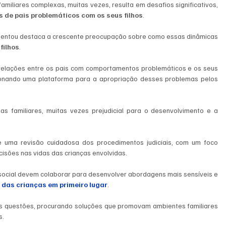
familiares complexas, muitas vezes, resulta em desafios significativos, 
s de pais problemáticos com os seus filhos
. 
O caso recente de Jorge que o Jornal Público apresentou destaca a crescente preocupação sobre como essas dinâmicas 
filhos
.
 relações entre os pais com comportamentos problemáticos e os seus 
rcionando uma plataforma para a apropriação desses problemas pelos 
 familiares, muitas vezes prejudicial para o desenvolvimento e a 
 uma revisão cuidadosa dos procedimentos judiciais, com um foco 
isões nas vidas das crianças envolvidas. 
 social devem colaborar para desenvolver abordagens mais sensíveis e 
 das crianças em primeiro lugar
.
sas questões, procurando soluções que promovam ambientes familiares 
. 