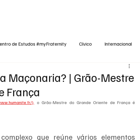
dos
Cívico
Internacional
Opinião
Espiritualidade
Reflexões
entro de Estudos #myFraternity
Cívico
Internacional
 a Maçonaria? | Grão-Mestre
e França
www.humanite.fr/),
 o Grão-Mestre do Grande Oriente de França é 
complexo que reúne vários elementos 