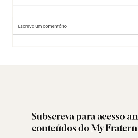
Escreva um comentário
Grande Loja Nacional
25 de A
Portuguesa: o trabalho antes
resiste
dos números
por den
Subscreva para acesso an
conteúdos do My Fratern