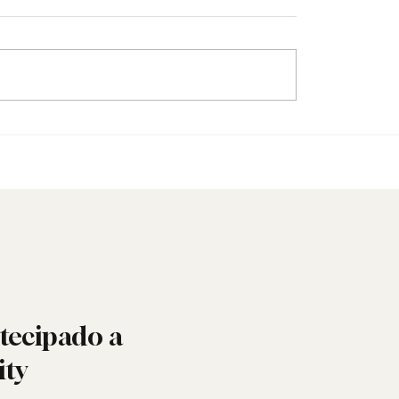
Doutrina não é insinua
bril: a liberdade ainda
 ou está a ser minada
tro?
tecipado a
ity