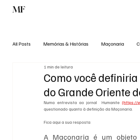
MF
Memórias
Maçonaria
Centro de Estu
All Posts
Memórias & Histórias
Maçonaria
C
1 min de leitura
Podcast
Rádio Digital
Institucional
Como você definiria
do Grande Oriente d
Numa entrevista ao jornal  Humanite 
(https://
questionado quanto à definição da Maçonaria. 
Fica aqui a sua resposta:
A Maçonaria é um objeto 