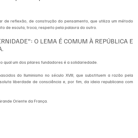
r de reflexão, de construção do pensamento, que utiliza um método 
ito de escuta, troca, respeito pela palavra do outro.
ERNIDADE": O LEMA É COMUM À REPÚBLICA E 
.
do qual um dos pilares fundadores é a solidariedade. 
cidos do Iluminismo no século XVIII, que substituem a razão pela 
oluta liberdade de consciência e, por fim, da ideia republicana com 
Grande Oriente da França.