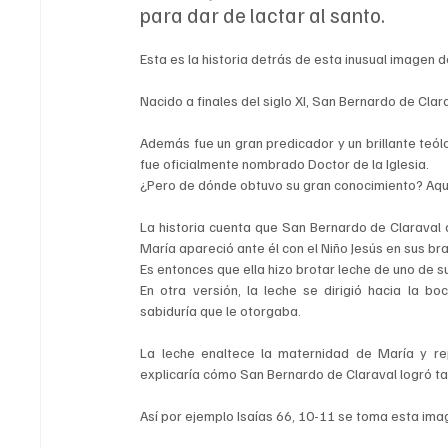
para dar de lactar al santo.
Esta es la historia detrás de esta inusual imagen 
Nacido a finales del siglo XI, San Bernardo de Clara
Además fue un gran predicador y un brillante teó
fue oficialmente nombrado Doctor de la Iglesia.
¿Pero de dónde obtuvo su gran conocimiento? Aquí 
La historia cuenta que San Bernardo de Claraval 
María apareció ante él con el Niño Jesús en sus br
Es entonces que ella hizo brotar leche de uno de 
En otra versión, la leche se dirigió hacia la b
sabiduría que le otorgaba.
La leche enaltece la maternidad de María y rep
explicaría cómo San Bernardo de Claraval logró tal
Así por ejemplo Isaías 66, 10-11 se toma esta im