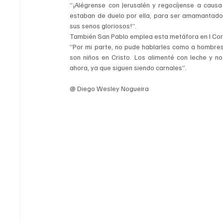
“¡Alégrense con Jerusalén y regocíjense a caus
estaban de duelo por ella, para ser amamantados
sus senos gloriosos!”.
También San Pablo emplea esta metáfora en I Cor 3,
“Por mi parte, no pude hablarles como a hombres
son niños en Cristo. Los alimenté con leche y n
ahora, ya que siguen siendo carnales”.
@ Diego Wesley Nogueira