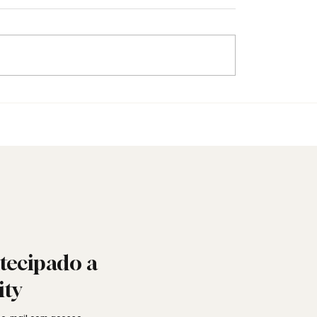
: o ritual judaico que
Vaticano repreende bi
 o sagrado do profano
portugueses pela gest
casos de abuso sexual 
menores
tecipado a
ity