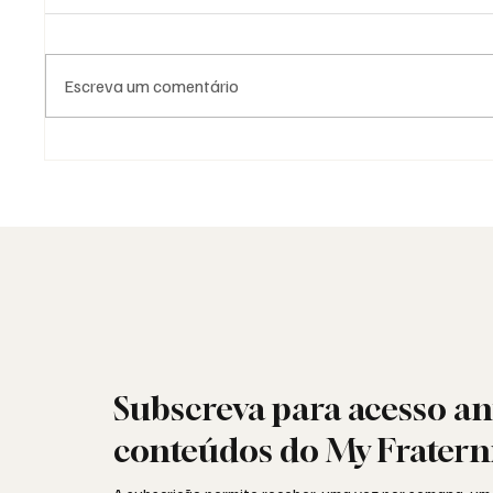
Escreva um comentário
A Maçonaria Recusou o
Havdalá
Dogma. Não o Sagrado.
separa
Subscreva para acesso an
conteúdos do My Fratern