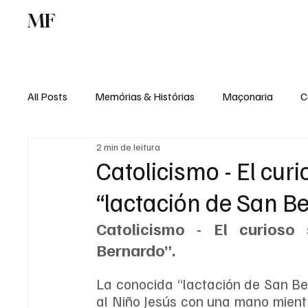
MF
Memórias
Maçonaria
Centro de Estu
All Posts
Memórias & Histórias
Maçonaria
C
2 min de leitura
Podcast
Rádio Digital
Institucional
Catolicismo - El curi
“lactación de San B
Catolicismo - El curioso 
Bernardo”.
La conocida “lactación de San Be
al Niño Jesús con una mano mient