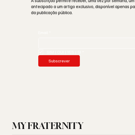
A subscrição permite receber, uma vez por semana, um
antecipado a um artigo exclusivo, disponível apenas 
da publicação pública.
Email
*
SIM | OUI | YES | SI
*
Subscrever
MY FRATERNITY