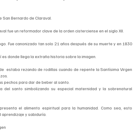
de San Bernardo de Claraval.
val fue un reformador clave de la orden cisterciense en el siglo XII.
logo. Fue canonizado tan solo 21 años después de su muerte y en 1830 
es donde llega la extraña historia sobre la imagen.
de  estaba rezando de rodillas cuando de repente la Santísima Virgen 
azos.
sus pechos para dar de beber al santo.
oca del santo simbolizando su especial maternidad y la sobrenatural 
resenta el alimento espiritual para la humanidad. Como sea, esto 
 aprendizaje y sabiduría.
agen