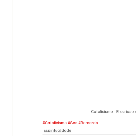
Catolicismo - El curioso
#Catolicismo
#San
#Bernardo
Espiritualidade