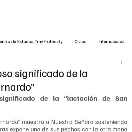
dos
Cívico
Internacional
Opinião
Espiritualidade
Reflexões
entro de Estudos #myFraternity
Cívico
Internacional
oso significado de la
ernardo”
significado de la “lactación de San 
rnardo” muestra a Nuestra Señora sosteniendo 
ras expone uno de sus pechos con la otra mano 