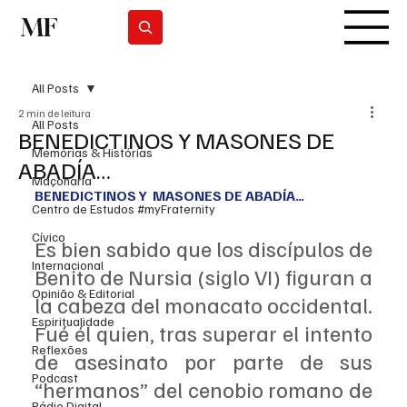
MF
Subscrever
All Posts
2 min de leitura
All Posts
BENEDICTINOS Y MASONES DE
Memórias & Histórias
ABADÍA…
Maçonaria
BENEDICTINOS Y  MASONES DE ABADÍA…
Centro de Estudos #myFraternity
Cívico
Es bien sabido que los discípulos de 
Internacional
Benito de Nursia (siglo VI) figuran a 
Opinião & Editorial
la cabeza del monacato occidental. 
Espiritualidade
Fué él quien, tras superar el intento 
Reflexões
de asesinato por parte de sus 
Podcast
“hermanos” del cenobio romano de 
Rádio Digital