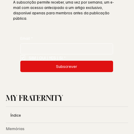
A subscrição permite receber, uma vez por semana, um e-
mail com acesso antecipado a um artigo exclusivo,
disponível apenas para membros antes da publicação
pública.
Email
*
SIM | OUI | YES | SI
*
Subscrever
MY FRATERNITY
Índice
Memórias