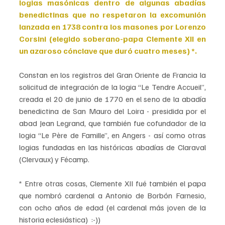
logias masónicas dentro de algunas abadías 
benedictinas que no respetaron la excomunión 
lanzada en 1738 contra los masones por Lorenzo 
Corsini (elegido soberano-papa Clemente XII en 
un azaroso cónclave que duró cuatro meses) *.
Constan en los registros del Gran Oriente de Francia la 
solicitud de integración de la logia “Le Tendre Accueil”, 
creada el 20 de junio de 1770 en el seno de la abadía 
benedictina de San Mauro del Loira - presidida por el 
abad Jean Legrand, que también fue cofundador de la 
logia “Le Père de Famille”, en Angers - así como otras 
logias fundadas en las históricas abadías de Claraval 
(Clervaux) y Fécamp.
* Entre otras cosas, Clemente XII fué también el papa 
que nombró cardenal a Antonio de Borbón Farnesio, 
con ocho años de edad (el cardenal más joven de la 
historia eclesiástica)  :-))