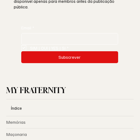
disponível apenas para membros antes da publicação
pública.
Email
*
SIM | OUI | YES | SI
*
Subscrever
MY FRATERNITY
Índice
Memórias
Maçonaria