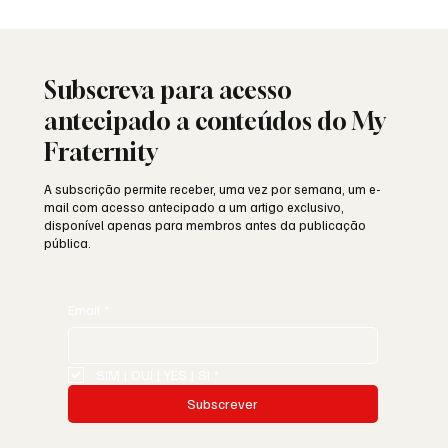
A Maçonaria Recusou o Dogma. Não o
Sagrado.
Subscreva para acesso
antecipado a conteúdos do My
Fraternity
A subscrição permite receber, uma vez por semana, um e-
mail com acesso antecipado a um artigo exclusivo,
disponível apenas para membros antes da publicação
pública.
Email
*
SIM | OUI | YES | SI
*
Subscrever