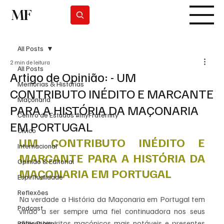
MF
Subscrever
All Posts
2 min de leitura
All Posts
Artigo de Opinião: - UM
Memórias & Histórias
CONTRIBUTO INÉDITO E MARCANTE
Maçonaria
PARA A HISTÓRIA DA MAÇONARIA
Centro de Estudos #myFraternity
EM PORTUGAL
Cívico
UM CONTRIBUTO INÉDITO E 
Internacional
MARCANTE PARA A HISTÓRIA DA 
Opinião & Editorial
MAÇONARIA EM PORTUGAL
Espiritualidade
Reflexões
Na verdade a História da Maçonaria em Portugal tem 
Podcast
vindo a ser sempre uma fiel continuadora nos seus 
diferentes ritos maçónicos mais notáveis e presentes 
Rádio Digital