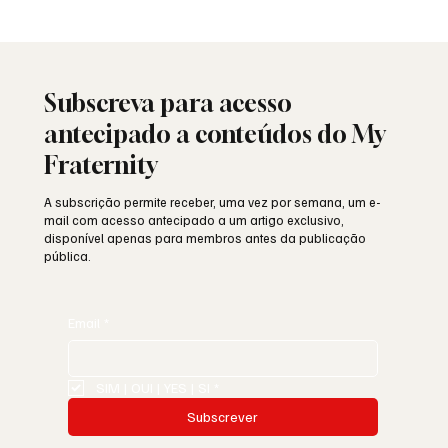
25 de Abril: a liberdade ainda resiste ou
está a ser minada por dentro?
Subscreva para acesso
antecipado a conteúdos do My
Fraternity
A subscrição permite receber, uma vez por semana, um e-
mail com acesso antecipado a um artigo exclusivo,
disponível apenas para membros antes da publicação
pública.
Email
*
SIM | OUI | YES | SI
*
Subscrever