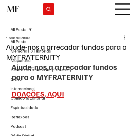
MF
Subscrever
All Posts
1 min de leitura
All Posts
Ajude-nos a arrecadar fundos para o
Memórias & Histórias
MYFRATERNITY
Maçonaria
Ajude-nos a arrecadar fundos 
Centro de Estudos #myFraternity
para o MYFRATERNITY
Cívico
Internacional
DOAÇÕES, AQUI
Opinião & Editorial
Espiritualidade
Reflexões
Podcast
Rádio Digital