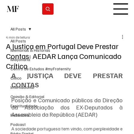
MF
Subscrever
All Posts
4 min de leitura
All Posts
A Justiça em Portugal Deve Prestar
Memórias & Histórias
Contas: AEDAR Lança Comunicado
Maçonaria
Crítico
Centro de Estudos #myFraternity
A JUSTIÇA DEVE PRESTAR 
Cívico
CONTAS
Internacional
Opinião & Editorial
Posição e Comunicado públicos da Direção 
Espiritualidade
da Associação dos EX-Deputados à 
Assembleia da República (AEDAR)
Reflexões
Podcast
A sociedade portuguesa tem vindo, com perplexidade e 
Rádio Digital