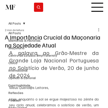
MF
Subscrever
All Posts
2 min de leitura
All Posts
A Importância Crucial da Maçonaria
Memórias & Histórias
na Sociedade Atual
Maçonaria
A palavra ao Grão-Mestre da 
Centro de Estudos #myFraternity
Grande Loja Nacional Portuguesa 
Cívico
no Solstício de Verão, 20 de junho 
Internacional
de 2024
Opinião & Editorial
Espiritualidade
Meus Querid@s Leitores,
Reflexões
Hoje, enquanto o sol se ergue majestoso no zénite do 
Podcast
seu ciclo anual, celebramos o solstício de verão, um 
Rádio Digital