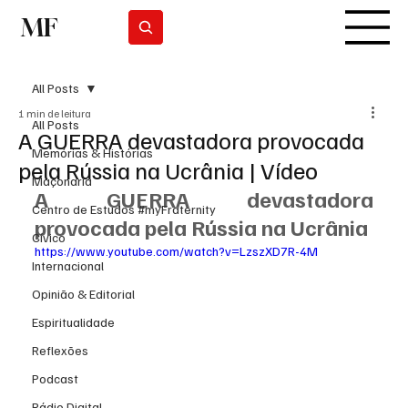
MF
Subscrever
All Posts
1 min de leitura
All Posts
A GUERRA devastadora provocada
Memórias & Histórias
pela Rússia na Ucrânia | Vídeo
Maçonaria
A GUERRA devastadora 
Centro de Estudos #myFraternity
provocada pela Rússia na Ucrânia
Cívico
https://www.youtube.com/watch?v=LzszXD7R-4M
Internacional
Opinião & Editorial
Espiritualidade
Reflexões
Podcast
Rádio Digital