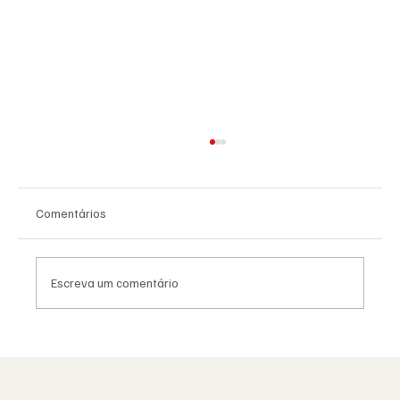
Comentários
Escreva um comentário
Moda e identidade: o vestuário como
linguagem simbólica