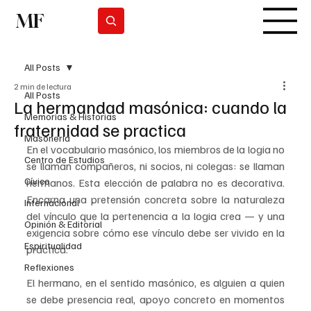
MF
Suscribirse
All Posts
2 min de lectura
All Posts
La hermandad masónica: cuando la
Memorias & Historias
fraternidad se practica
Masonería
En el vocabulario masónico, los miembros de la logia no 
Centro de Estudios
se llaman compañeros, ni socios, ni colegas: se llaman 
Cívico
hermanos. Esta elección de palabra no es decorativa. 
Encarna una pretensión concreta sobre la naturaleza 
Internacional
del vínculo que la pertenencia a la logia crea — y una 
Opinión & Editorial
exigencia sobre cómo ese vínculo debe ser vivido en la 
Espiritualidad
práctica.
Reflexiones
El hermano, en el sentido masónico, es alguien a quien 
se debe presencia real, apoyo concreto en momentos 