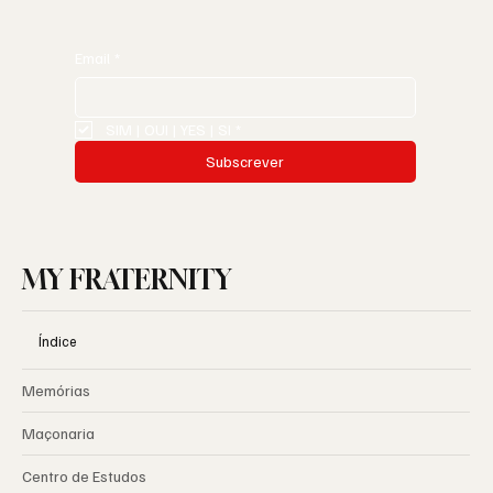
Email
*
SIM | OUI | YES | SI
*
Subscrever
MY FRATERNITY
Índice
Memórias
Maçonaria
Centro de Estudos