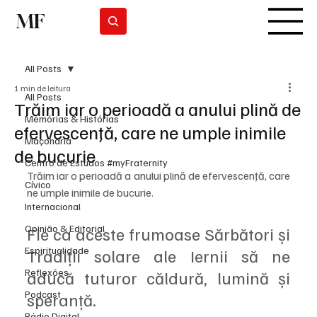
MF
Subscrever
All Posts
1 min de leitura
All Posts
Trăim iar o perioadă a anului plină de
Memórias & Histórias
efervescenţă, care ne umple inimile
Maçonaria
de bucurie
Centro de Estudos #myFraternity
Trăim iar o perioadă a anului plină de efervescenţă, care 
Cívico
ne umple inimile de bucurie.
Internacional
Opinião & Editorial
Fie ca aceste frumoase Sărbători și 
Espiritualidade
Tradiții solare ale Iernii să ne 
Reflexões
aducă tuturor căldură, lumină și 
Podcast
speranță.
Rádio Digital