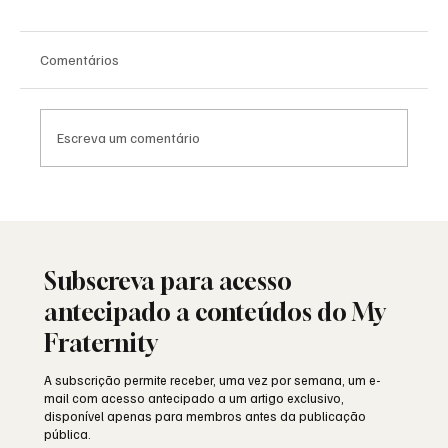
Comentários
Escreva um comentário
Saudade: o poema de Aguinaldo Silva e a
alma portuguesa
Subscreva para acesso
antecipado a conteúdos do My
Fraternity
A subscrição permite receber, uma vez por semana, um e-
mail com acesso antecipado a um artigo exclusivo,
disponível apenas para membros antes da publicação
pública.