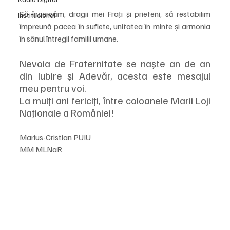
Să încercăm, dragii mei Fraţi şi prieteni, să restabilim 
Institucional
împreună pacea în suflete, unitatea în minte și armonia 
în sânul întregii familii umane.
Nevoia de Fraternitate se naşte an de an 
din Iubire şi Adevăr, acesta este mesajul 
meu pentru voi.
La mulţi ani fericiţi, între coloanele Marii Loji 
Naţionale a României!
Marius-Cristian PUIU
MM MLNaR