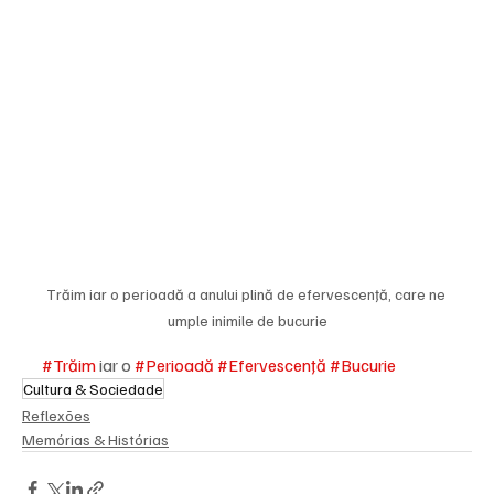
Trăim iar o perioadă a anului plină de efervescenţă, care ne 
umple inimile de bucurie
#Trăim
 iar o 
#Perioadă
#Efervescenţă
#Bucurie
Cultura & Sociedade
Reflexões
Memórias & Histórias