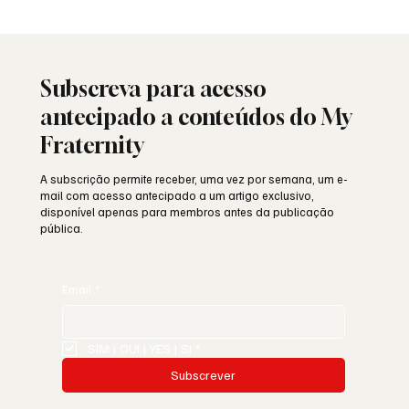
25 de Abril: a liberdade ainda resiste ou
está a ser minada por dentro?
Subscreva para acesso
antecipado a conteúdos do My
Fraternity
A subscrição permite receber, uma vez por semana, um e-
mail com acesso antecipado a um artigo exclusivo,
disponível apenas para membros antes da publicação
pública.
Email
*
SIM | OUI | YES | SI
*
Subscrever