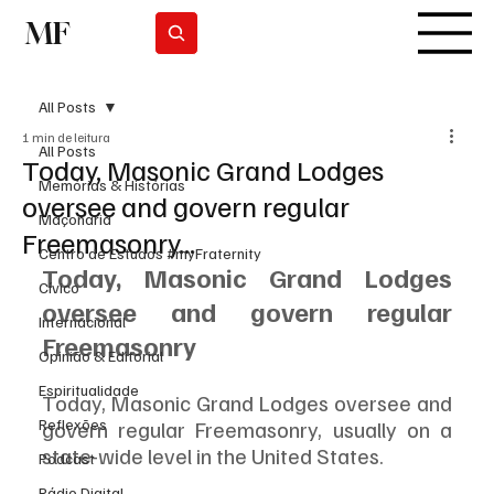
MF
Subscrever
All Posts
1 min de leitura
All Posts
Today, Masonic Grand Lodges
Memórias & Histórias
oversee and govern regular
Maçonaria
Freemasonry...
Centro de Estudos #myFraternity
Today, Masonic Grand Lodges 
Cívico
oversee and govern regular 
Internacional
Freemasonry
Opinião & Editorial
Espiritualidade
Today, Masonic Grand Lodges oversee and 
Reflexões
govern regular Freemasonry, usually on a 
state-wide level in the United States. 
Podcast
Rádio Digital