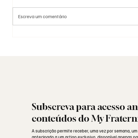
Escreva um comentário
Fotografia Maçónica: a
Saudad
memória que os documentos
Aguinal
não guardam
portug
Subscreva para acesso an
conteúdos do My Fratern
A subscrição permite receber, uma vez por semana, um
antecipado a um artigo exclusivo, disponível apenas 