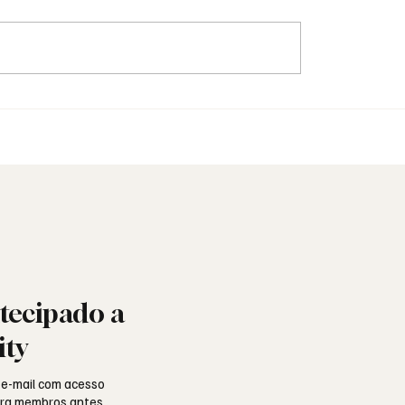
e: o poema de
A Maçonaria na Bulgári
do Silva e a alma
depois de 1944
uesa
tecipado a
ity
 e-mail com acesso
para membros antes