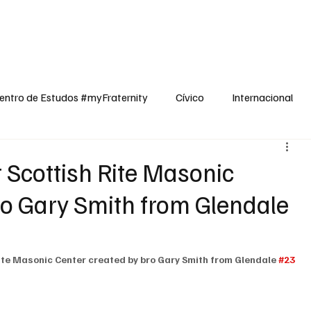
dos
Cívico
Internacional
Opinião
Espiritualidade
Reflexões
entro de Estudos #myFraternity
Cívico
Internacional
 Scottish Rite Masonic
ro Gary Smith from Glendale
ite Masonic Center created by bro Gary Smith from Glendale 
#23