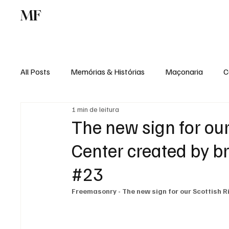
MF
Memórias
Maçonaria
Centro de Estu
All Posts
Memórias & Histórias
Maçonaria
C
1 min de leitura
Podcast
Rádio Digital
Institucional
The new sign for our
Center created by b
#23
Freemasonry - The new sign for our Scottish R