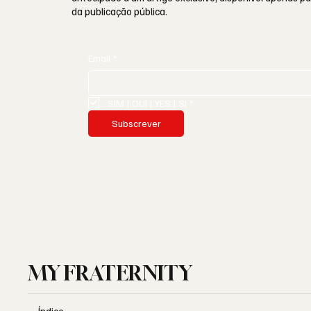
da publicação pública.
Email
*
SIM | OUI | YES | SI
*
Subscrever
MY FRATERNITY