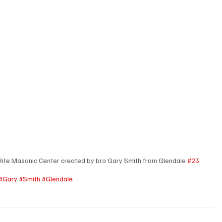
Rite Masonic Center created by bro Gary Smith from Glendale 
#23
#Gary
#Smith
#Glendale